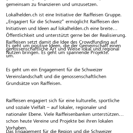
gemeinsam zu finanzieren und umzusetzen.
Lokalhelden.ch ist eine Initiative der Raiffeisen Gruppe.
„Engagiert für die Schweiz“ ermöglicht Raiffeisen den
Initiativen und Ideen auf lokalhelden.ch eine breite
Öffentlichkeit und unterstützt gerne bei der Realisierung.
Raiffeisen setzt damit die Idee des Crowdfunding auf
Es geht um positive Ideen, die der Gemeinschaft einen
genossenschaftliche Art und Weise lokal und regional
Nutzen bringen. Es geht um spannende Projekte.
um.
Es geht um ein Engagement für die Schweizer
Vereinslandschaft und die genossenschaftlichen
Grundsätze von Raiffeisen.
Raiffeisen engagiert sich für eine kulturelle, sportliche
und soziale Vielfalt – auf lokaler, regionaler und
nationaler Ebene. Viele Raiffeisenbanken unterstützen
schon heute Vereine und Projekte bei ihren lokalen
Vorhaben.
Das Engagement für die Region und die Schweizer