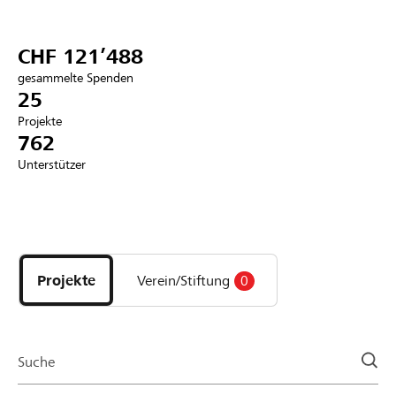
Partner / Raiffeisenbank
CHF 121’488
gesammelte Spenden
25
Projekte
Anmelden
762
Unterstützer
Registrieren
Entdecke
DE
FR
IT
Projekte
und
Projekte
Verein/Stiftung
0
Organisationen
der
Page
Suche