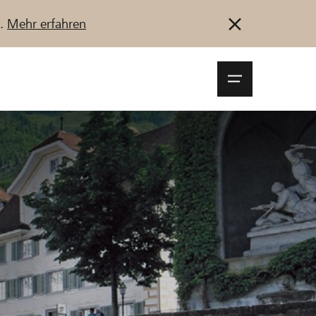
u.
Mehr erfahren
Navigationsm
öffnen
Anmelden
Registrieren
Jetzt starten