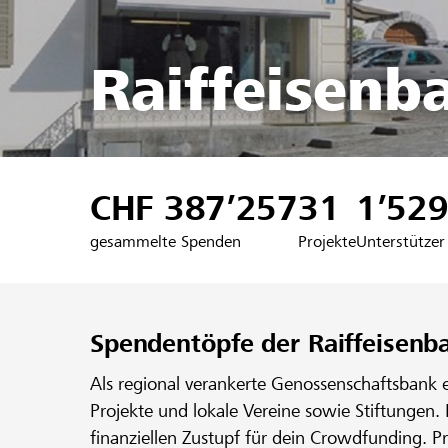
Raiffeisenb
CHF 387’257
31
1’52
gesammelte Spenden
Projekte
Unterstützer
Spendentöpfe der Raiffeisen
Als regional verankerte Genossenschaftsbank 
Projekte und lokale Vereine sowie Stiftungen.
finanziellen Zustupf für dein Crowdfunding. P