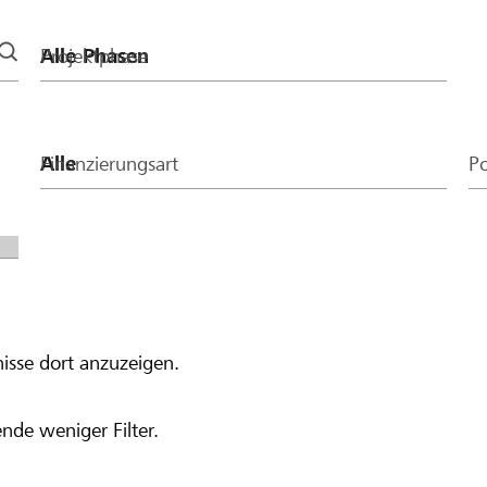
 250 ergibt.
Projektphase
Finanzierungsart
Po
isse dort anzuzeigen.
nde weniger Filter.