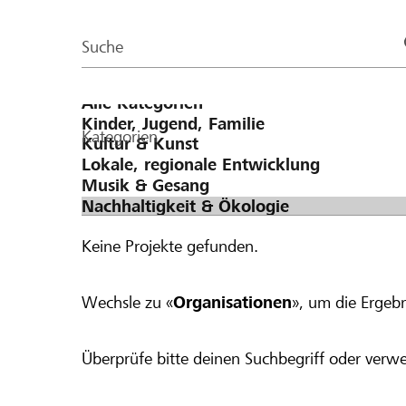
der
50 dazugegeben, was einen Betrag von CHF
Page
Suche
Kategorien
Keine Projekte gefunden.
Wechsle zu «
Organisationen
», um die Ergebn
Überprüfe bitte deinen Suchbegriff oder verwe