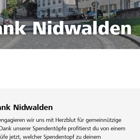
ank Nidwalden
9
bank Nidwalden
engagieren wir uns mit Herzblut für gemeinnützige
 Dank unserer Spendentöpfe profitierst du von einem
rüfe jetzt, welcher Spendentopf zu deinem