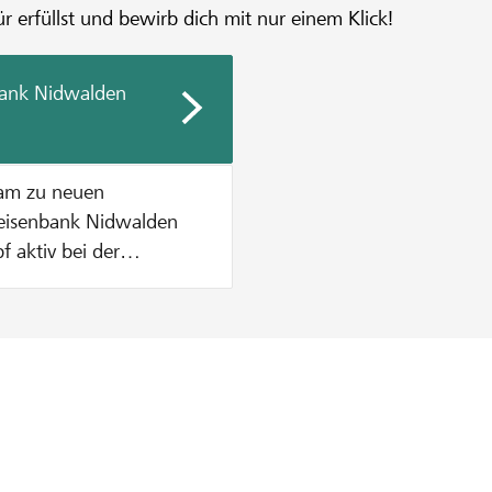
r erfüllst und bewirb dich mit nur einem Klick!
bank Nidwalden
sam zu neuen
f aktiv bei der
ende zu
etrag aus dem
o
Spende bis maximal CHF
endentopf verteilt
oppeln wir den Betrag
0 werden pauschal CHF