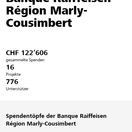
Région Marly-
Partner / Raiffeisenbank
Cousimbert
Anmelden
CHF 122’606
Registrieren
gesammelte Spenden
16
Projekte
776
DE
FR
IT
Unterstützer
Spendentöpfe der Banque Raiffeisen
Région Marly-Cousimbert