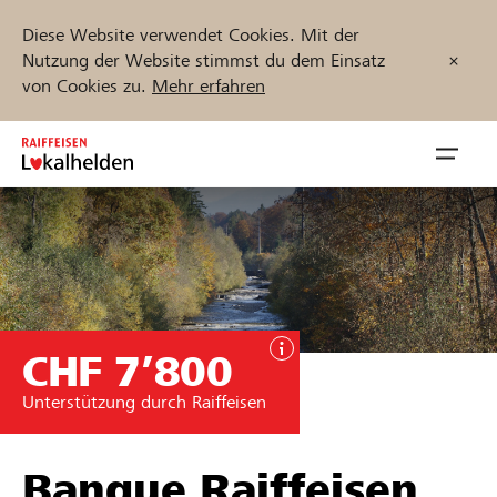
Diese Website verwendet Cookies. Mit der
Nutzung der Website stimmst du dem Einsatz
von Cookies zu.
Mehr erfahren
Zum
Inhalt
Navig
springen
öffnen
Jetzt starten
CHF 7’800
Projekte und Organisationen finden
Unterstützung durch Raiffeisen
Unterstützen
Hilfe & Support
Banque Raiffeisen