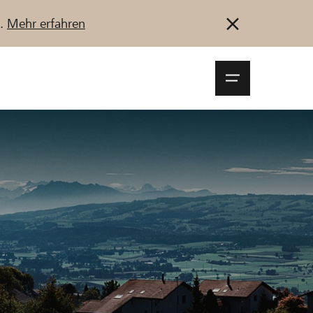
u.
Mehr erfahren
Navigationsm
öffnen
Anmelden
Registrieren
Jetzt starten