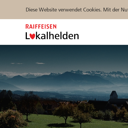
Diese Website verwendet Cookies. Mit der Nu
Zum
Inhalt
springen
Unterstützen
Hilfe & Support
Partne
Projekte und Organisationen finden
DE
FR
IT