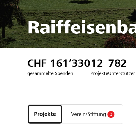
Raiffeisenb
CHF 161’330
12
782
gesammelte Spenden
Projekte
Unterstützer
Entdecke
Projekte
Projekte
Verein/Stiftung
0
und
Organisationen
der