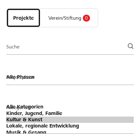
Entdecke
Projekte
und
Projekte
Verein/Stiftung
0
Organisationen
der
Page
Suche
Projektphase
Kategorien