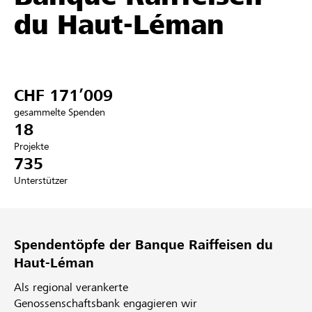
du Haut-Léman
Partner / Raiffeisenbank
CHF 171’009
Anmelden
gesammelte Spenden
18
Registrieren
Projekte
735
Unterstützer
DE
FR
IT
Spendentöpfe der Banque Raiffeisen du
Haut-Léman
Als regional verankerte
Genossenschaftsbank engagieren wir