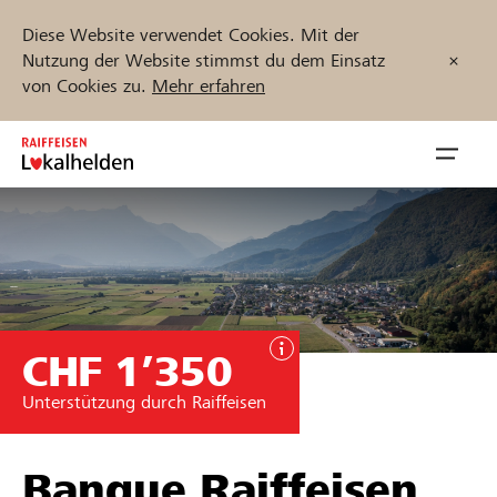
Diese Website verwendet Cookies. Mit der
Nutzung der Website stimmst du dem Einsatz
von Cookies zu.
Mehr erfahren
Zum
Inhalt
Navig
springen
öffnen
Jetzt starten
CHF 1’350
Projekte und Organisationen finden
Unterstützung durch Raiffeisen
Unterstützen
Hilfe & Support
Banque Raiffeisen