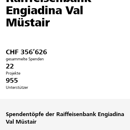
Engiadina Val
Partner / Raiffeisenbank
Müstair
Anmelden
CHF 356’626
Registrieren
gesammelte Spenden
22
Projekte
955
DE
FR
IT
Unterstützer
Spendentöpfe der Raiffeisenbank Engiadina
Val Müstair