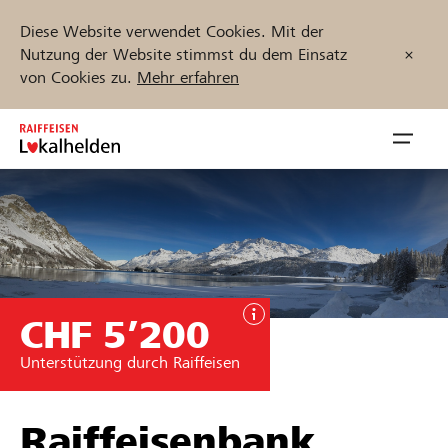
Diese Website verwendet Cookies. Mit der
Nutzung der Website stimmst du dem Einsatz
von Cookies zu.
Mehr erfahren
Zum
Inhalt
Navig
springen
öffnen
Jetzt starten
CHF 5’200
Projekte und Organisationen finden
Unterstützung durch Raiffeisen
Unterstützen
Hilfe & Support
Raiffeisenbank