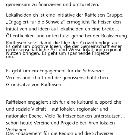
gemeinsam zu finanzieren und umzusetzen.
Lokalhelden.ch ist eine Initiative der Raiffeisen Gruppe.
„Engagiert für die Schweiz“ ermöglicht Raiffeisen den
Initiativen und Ideen auf lokalhelden.ch eine breite
Öffentlichkeit und unterstützt gerne bei der Realisierung.
Raiffeisen setzt damit die Idee des Crowdfunding auf
Es geht um positive Ideen, die der Gemeinschaft einen
genossenschaftliche Art und Weise lokal und regional
Nutzen bringen. Es geht um spannende Projekte.
um.
Es geht um ein Engagement für die Schweizer
Vereinslandschaft und die genossenschaftlichen
Grundsätze von Raiffeisen.
Raiffeisen engagiert sich für eine kulturelle, sportliche
und soziale Vielfalt – auf lokaler, regionaler und
nationaler Ebene. Viele Raiffeisenbanken unterstützen
schon heute Vereine und Projekte bei ihren lokalen
Vorhaben.
Das Engagement für die Region und die Schweizer