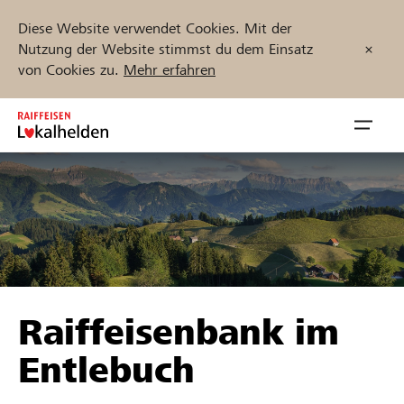
Diese Website verwendet Cookies. Mit der
Nutzung der Website stimmst du dem Einsatz
von Cookies zu.
Mehr erfahren
Zum
Inhalt
Navig
springen
öffnen
Jetzt starten
Projekte und Organisationen finden
Raiffeisenbank im
Unterstützen
Entlebuch
Hilfe & Support