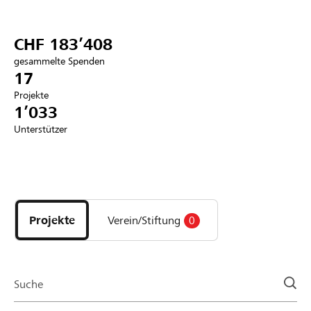
Partner / Raiffeisenbank
CHF 183’408
gesammelte Spenden
17
Projekte
Anmelden
1’033
Unterstützer
Registrieren
Entdecke
DE
FR
IT
Projekte
und
Projekte
Verein/Stiftung
0
Organisationen
der
Page
Suche