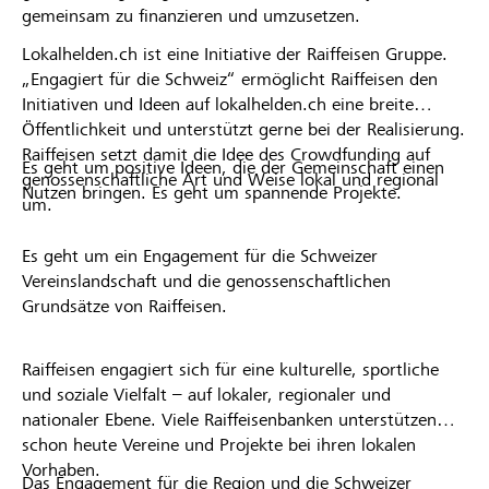
gemeinsam zu finanzieren und umzusetzen.
Lokalhelden.ch ist eine Initiative der Raiffeisen Gruppe.
„Engagiert für die Schweiz“ ermöglicht Raiffeisen den
Initiativen und Ideen auf lokalhelden.ch eine breite
Öffentlichkeit und unterstützt gerne bei der Realisierung.
Raiffeisen setzt damit die Idee des Crowdfunding auf
Es geht um positive Ideen, die der Gemeinschaft einen
genossenschaftliche Art und Weise lokal und regional
Nutzen bringen. Es geht um spannende Projekte.
um.
Es geht um ein Engagement für die Schweizer
Vereinslandschaft und die genossenschaftlichen
Grundsätze von Raiffeisen.
Raiffeisen engagiert sich für eine kulturelle, sportliche
und soziale Vielfalt – auf lokaler, regionaler und
nationaler Ebene. Viele Raiffeisenbanken unterstützen
schon heute Vereine und Projekte bei ihren lokalen
Vorhaben.
Das Engagement für die Region und die Schweizer