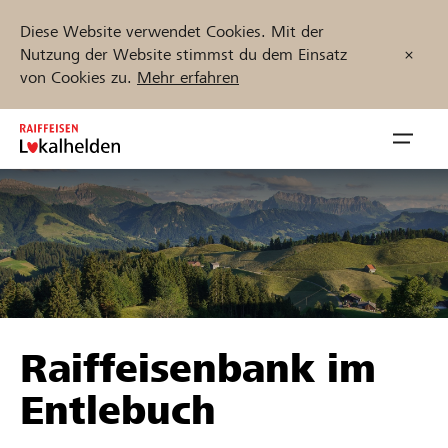
Diese Website verwendet Cookies. Mit der
Nutzung der Website stimmst du dem Einsatz
von Cookies zu.
Mehr erfahren
Zum
Inhalt
Navig
springen
öffnen
Jetzt starten
Projekte und Organisationen finden
Raiffeisenbank im
Unterstützen
Entlebuch
Hilfe & Support