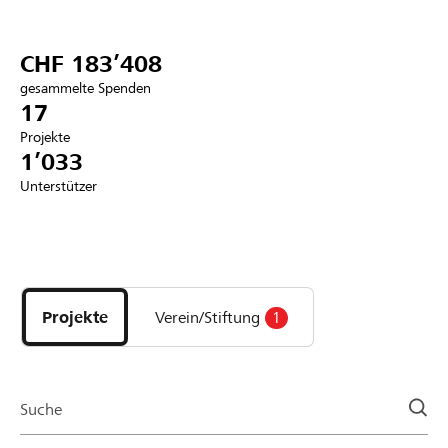
Partner / Raiffeisenbank
CHF 183’408
gesammelte Spenden
17
Projekte
Anmelden
1’033
Unterstützer
Registrieren
Entdecke
DE
FR
IT
Projekte
und
Projekte
Verein/Stiftung
1
Organisationen
der
Page
Suche