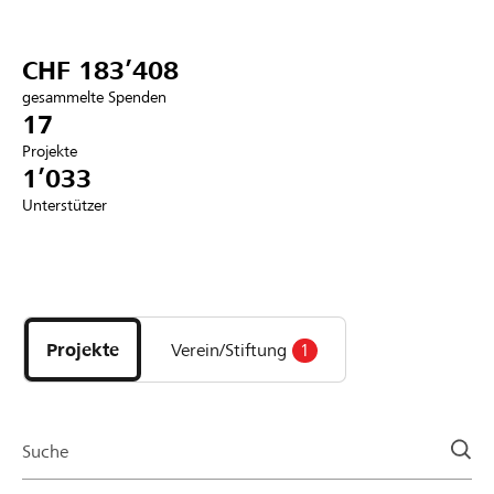
Partner / Raiffeisenbank
CHF 183’408
gesammelte Spenden
17
Projekte
Anmelden
1’033
Unterstützer
Registrieren
Entdecke
DE
FR
IT
Projekte
und
Projekte
Verein/Stiftung
1
Organisationen
der
Page
Suche