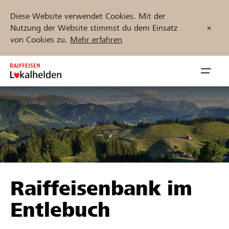
Diese Website verwendet Cookies. Mit der
Nutzung der Website stimmst du dem Einsatz
von Cookies zu.
Mehr erfahren
Zum
Inhalt
Navig
springen
öffnen
Jetzt starten
Projekte und Organisationen finden
Raiffeisenbank im
Unterstützen
Entlebuch
Hilfe & Support