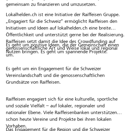
gemeinsam zu finanzieren und umzusetzen.
Lokalhelden.ch ist eine Initiative der Raiffeisen Gruppe.
„Engagiert für die Schweiz“ ermöglicht Raiffeisen den
Initiativen und Ideen auf lokalhelden.ch eine breite
Öffentlichkeit und unterstützt gerne bei der Realisierung.
Raiffeisen setzt damit die Idee des Crowdfunding auf
Es geht um positive Ideen, die der Gemeinschaft einen
genossenschaftliche Art und Weise lokal und regional
Nutzen bringen. Es geht um spannende Projekte.
um.
Es geht um ein Engagement für die Schweizer
Vereinslandschaft und die genossenschaftlichen
Grundsätze von Raiffeisen.
Raiffeisen engagiert sich für eine kulturelle, sportliche
und soziale Vielfalt – auf lokaler, regionaler und
nationaler Ebene. Viele Raiffeisenbanken unterstützen
schon heute Vereine und Projekte bei ihren lokalen
Vorhaben.
Das Engagement für die Region und die Schweizer