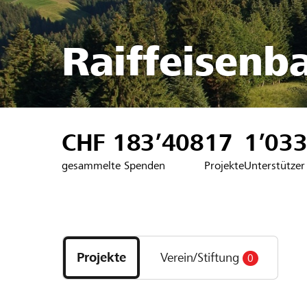
Raiffeisenb
CHF 183’408
17
1’03
gesammelte Spenden
Projekte
Unterstützer
Entdecke
Projekte
Projekte
Verein/Stiftung
0
und
Organisationen
der