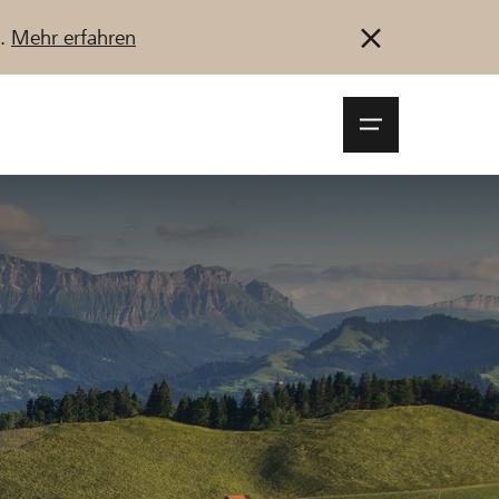
u.
Mehr erfahren
Navigationsm
öffnen
Anmelden
Registrieren
Jetzt starten