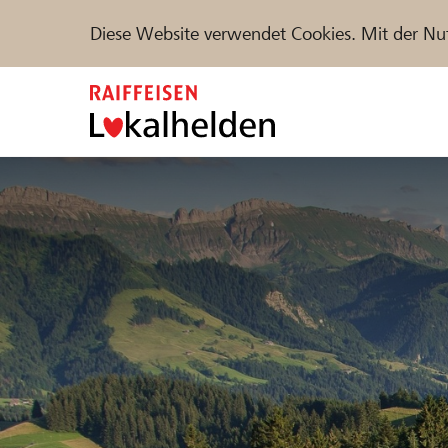
Diese Website verwendet Cookies. Mit der Nu
Zum
Inhalt
springen
Unterstützen
Hilfe & Support
Partne
Projekte und Organisationen finden
DE
FR
IT