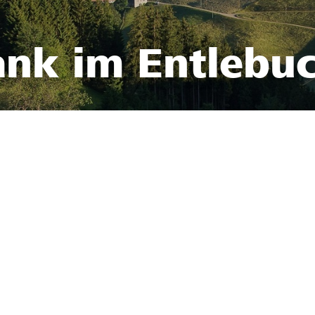
ank im Entlebu
3