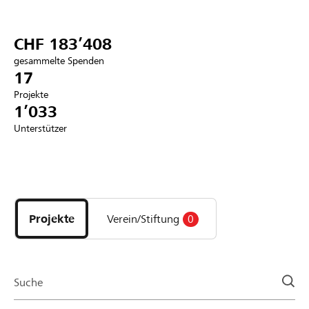
Partner / Raiffeisenbank
CHF 183’408
gesammelte Spenden
17
Projekte
Anmelden
1’033
Unterstützer
Registrieren
Entdecke
DE
FR
IT
Projekte
und
Projekte
Verein/Stiftung
0
Organisationen
der
Page
Suche