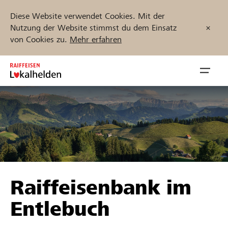
Diese Website verwendet Cookies. Mit der
Nutzung der Website stimmst du dem Einsatz
von Cookies zu.
Mehr erfahren
Zum
Inhalt
Navig
springen
öffnen
Jetzt starten
Projekte und Organisationen finden
Raiffeisenbank im
Unterstützen
Entlebuch
Hilfe & Support