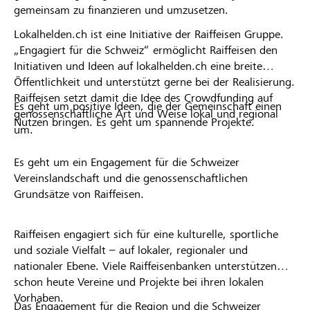
gemeinsam zu finanzieren und umzusetzen.
Lokalhelden.ch ist eine Initiative der Raiffeisen Gruppe.
„Engagiert für die Schweiz“ ermöglicht Raiffeisen den
Initiativen und Ideen auf lokalhelden.ch eine breite
Öffentlichkeit und unterstützt gerne bei der Realisierung.
Raiffeisen setzt damit die Idee des Crowdfunding auf
Es geht um positive Ideen, die der Gemeinschaft einen
genossenschaftliche Art und Weise lokal und regional
Nutzen bringen. Es geht um spannende Projekte.
um.
Es geht um ein Engagement für die Schweizer
Vereinslandschaft und die genossenschaftlichen
Grundsätze von Raiffeisen.
Raiffeisen engagiert sich für eine kulturelle, sportliche
und soziale Vielfalt – auf lokaler, regionaler und
nationaler Ebene. Viele Raiffeisenbanken unterstützen
schon heute Vereine und Projekte bei ihren lokalen
Vorhaben.
Das Engagement für die Region und die Schweizer