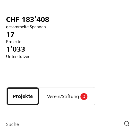
Partner / Raiffeisenbank
CHF 183’408
gesammelte Spenden
17
Projekte
Anmelden
1’033
Unterstützer
Registrieren
Entdecke
DE
FR
IT
Projekte
und
Projekte
Verein/Stiftung
0
Organisationen
der
Page
Suche