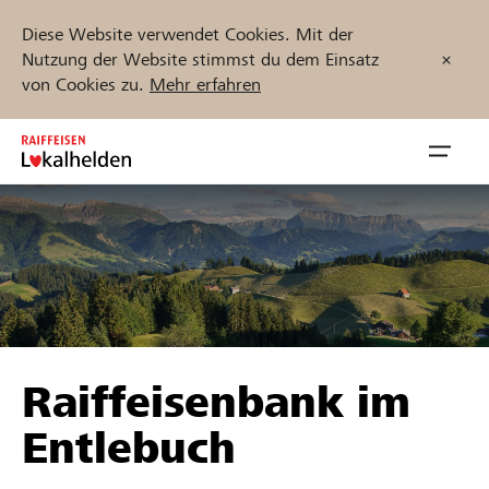
Diese Website verwendet Cookies. Mit der
Nutzung der Website stimmst du dem Einsatz
von Cookies zu.
Mehr erfahren
Zum
Inhalt
Navig
springen
öffnen
Jetzt starten
Projekte und Organisationen finden
Raiffeisenbank im
Unterstützen
Entlebuch
Hilfe & Support