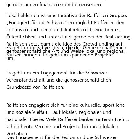
gemeinsam zu finanzieren und umzusetzen.
Lokalhelden.ch ist eine Initiative der Raiffeisen Gruppe.
„Engagiert für die Schweiz“ ermöglicht Raiffeisen den
Initiativen und Ideen auf lokalhelden.ch eine breite
Öffentlichkeit und unterstützt gerne bei der Realisierung.
Raiffeisen setzt damit die Idee des Crowdfunding auf
Es geht um positive Ideen, die der Gemeinschaft einen
genossenschaftliche Art und Weise lokal und regional
Nutzen bringen. Es geht um spannende Projekte.
um.
Es geht um ein Engagement für die Schweizer
Vereinslandschaft und die genossenschaftlichen
Grundsätze von Raiffeisen.
Raiffeisen engagiert sich für eine kulturelle, sportliche
und soziale Vielfalt – auf lokaler, regionaler und
nationaler Ebene. Viele Raiffeisenbanken unterstützen
schon heute Vereine und Projekte bei ihren lokalen
Vorhaben.
Das Engagement für die Region und die Schweizer