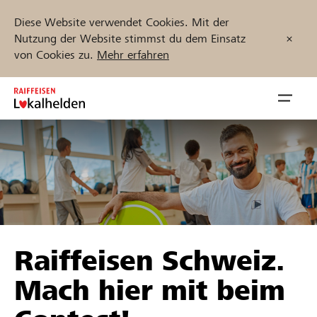
Diese Website verwendet Cookies. Mit der
Nutzung der Website stimmst du dem Einsatz
von Cookies zu.
Mehr erfahren
Zum
Inhalt
Navig
springen
öffnen
Jetzt starten
Projekte und Organisationen finden
Raiffeisen Schweiz.
Unterstützen
Mach hier mit beim
Hilfe & Support