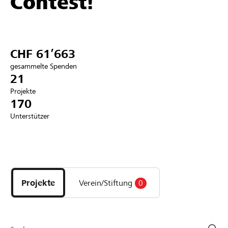
Contest!
Partner / Raiffeisenbank
CHF 61’663
gesammelte Spenden
Anmelden
21
Projekte
170
Registrieren
Unterstützer
DE
FR
IT
Entdecke
Projekte
und
Projekte
Verein/Stiftung
0
Organisationen
der
Page