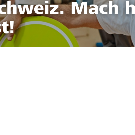
Schweiz. Mach h
t!