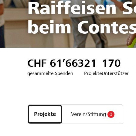
Raiffeisen 
beim Contes
CHF 61’663
21
170
gesammelte Spenden
Projekte
Unterstützer
Entdecke
Projekte
Projekte
Verein/Stiftung
0
und
Organisationen
der