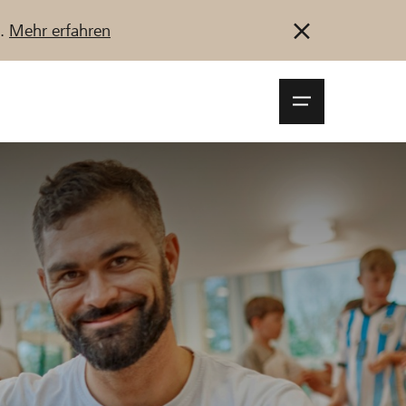
u.
Mehr erfahren
Navigationsm
öffnen
Anmelden
Registrieren
Jetzt starten