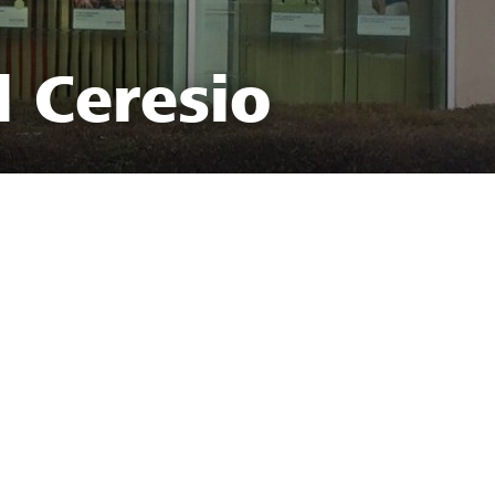
l Ceresio