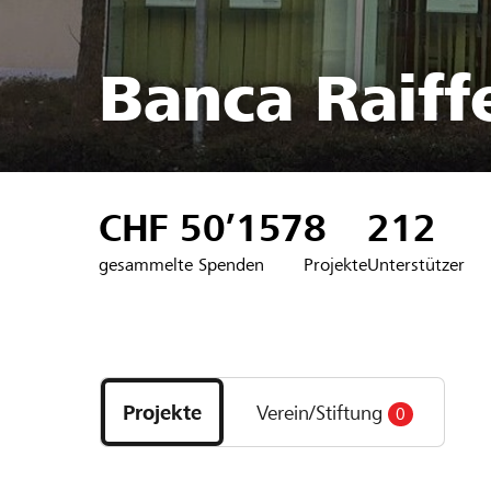
Banca Raiffe
CHF 50’157
8
212
gesammelte Spenden
Projekte
Unterstützer
Entdecke
Projekte
Projekte
Verein/Stiftung
0
und
Organisationen
der