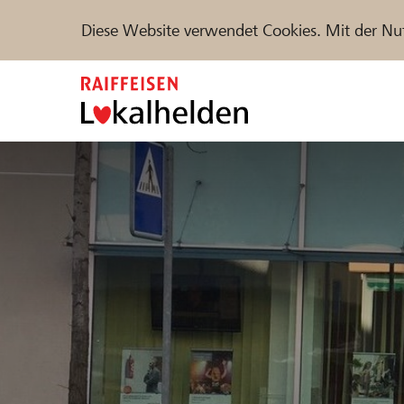
Diese Website verwendet Cookies. Mit der Nu
Zum
Inhalt
springen
Unterstützen
Hilfe & Support
Partne
Projekte und Organisationen finden
DE
FR
IT