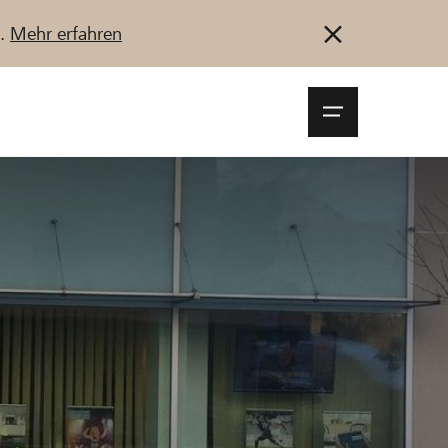
u.
Mehr erfahren
Navigationsm
öffnen
Anmelden
Registrieren
Jetzt starten