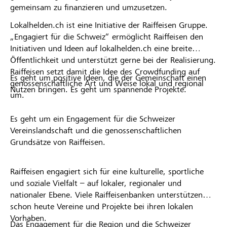
gemeinsam zu finanzieren und umzusetzen.
Lokalhelden.ch ist eine Initiative der Raiffeisen Gruppe.
„Engagiert für die Schweiz“ ermöglicht Raiffeisen den
Initiativen und Ideen auf lokalhelden.ch eine breite
Öffentlichkeit und unterstützt gerne bei der Realisierung.
Raiffeisen setzt damit die Idee des Crowdfunding auf
Es geht um positive Ideen, die der Gemeinschaft einen
genossenschaftliche Art und Weise lokal und regional
Nutzen bringen. Es geht um spannende Projekte.
um.
Es geht um ein Engagement für die Schweizer
Vereinslandschaft und die genossenschaftlichen
Grundsätze von Raiffeisen.
Raiffeisen engagiert sich für eine kulturelle, sportliche
und soziale Vielfalt – auf lokaler, regionaler und
nationaler Ebene. Viele Raiffeisenbanken unterstützen
schon heute Vereine und Projekte bei ihren lokalen
Vorhaben.
Das Engagement für die Region und die Schweizer