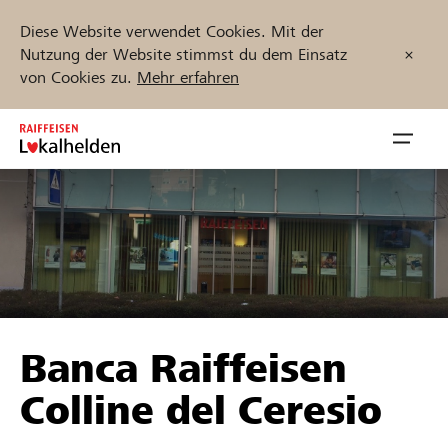
Diese Website verwendet Cookies. Mit der
Nutzung der Website stimmst du dem Einsatz
von Cookies zu.
Mehr erfahren
Zum
Inhalt
Navig
springen
öffnen
Jetzt starten
Projekte und Organisationen finden
Banca Raiffeisen
Unterstützen
Colline del Ceresio
Hilfe & Support