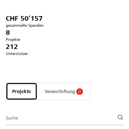
Partner / Raiffeisenbank
CHF 50’157
gesammelte Spenden
8
Projekte
Anmelden
212
Unterstützer
Registrieren
Entdecke
DE
FR
IT
Projekte
und
Projekte
Verein/Stiftung
0
Organisationen
der
Page
Suche