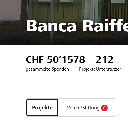
Banca Raiffe
CHF 50’157
8
212
gesammelte Spenden
Projekte
Unterstützer
Entdecke
Projekte
Projekte
Verein/Stiftung
0
und
Organisationen
der