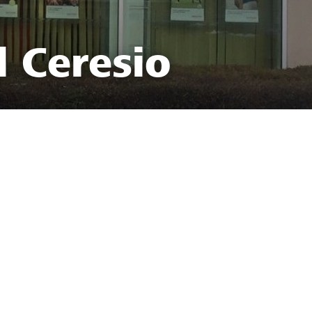
l Ceresio