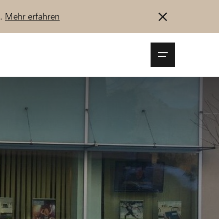
u.
Mehr erfahren
Navigationsm
öffnen
Anmelden
Registrieren
Jetzt starten