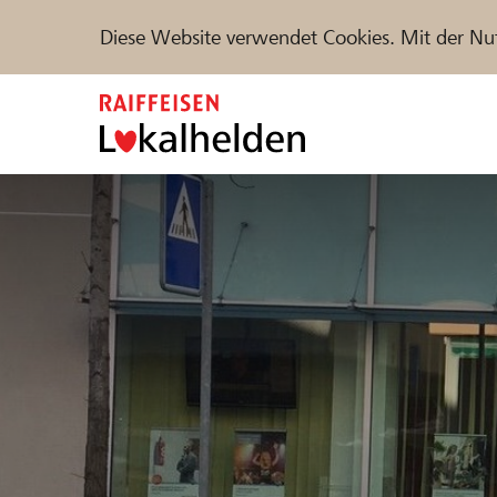
Diese Website verwendet Cookies. Mit der Nu
Zum
Inhalt
springen
Unterstützen
Hilfe & Support
Partne
Projekte und Organisationen finden
DE
FR
IT