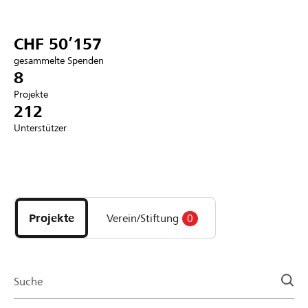
Partner / Raiffeisenbank
CHF 50’157
gesammelte Spenden
8
Projekte
Anmelden
212
Unterstützer
Registrieren
Entdecke
DE
FR
IT
Projekte
und
Projekte
Verein/Stiftung
0
Organisationen
der
Page
Suche