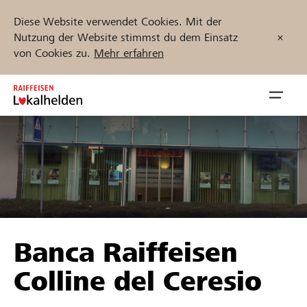
Diese Website verwendet Cookies. Mit der
Nutzung der Website stimmst du dem Einsatz
von Cookies zu.
Mehr erfahren
Zum
Inhalt
Navig
springen
öffnen
Jetzt starten
Projekte und Organisationen finden
Banca Raiffeisen
Unterstützen
Colline del Ceresio
Hilfe & Support