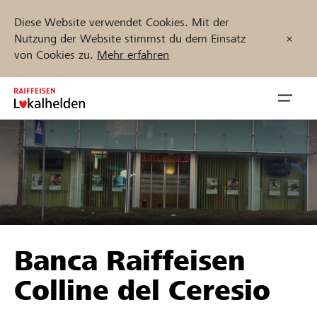
Diese Website verwendet Cookies. Mit der
Nutzung der Website stimmst du dem Einsatz
von Cookies zu.
Mehr erfahren
Zum
Inhalt
Navig
springen
öffnen
Jetzt starten
Projekte und Organisationen finden
Banca Raiffeisen
Unterstützen
Colline del Ceresio
Hilfe & Support