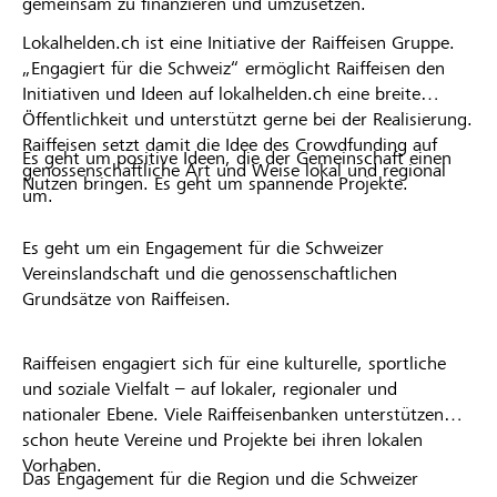
gemeinsam zu finanzieren und umzusetzen.
Lokalhelden.ch ist eine Initiative der Raiffeisen Gruppe.
„Engagiert für die Schweiz“ ermöglicht Raiffeisen den
Initiativen und Ideen auf lokalhelden.ch eine breite
Öffentlichkeit und unterstützt gerne bei der Realisierung.
Raiffeisen setzt damit die Idee des Crowdfunding auf
Es geht um positive Ideen, die der Gemeinschaft einen
genossenschaftliche Art und Weise lokal und regional
Nutzen bringen. Es geht um spannende Projekte.
um.
Es geht um ein Engagement für die Schweizer
Vereinslandschaft und die genossenschaftlichen
Grundsätze von Raiffeisen.
Raiffeisen engagiert sich für eine kulturelle, sportliche
und soziale Vielfalt – auf lokaler, regionaler und
nationaler Ebene. Viele Raiffeisenbanken unterstützen
schon heute Vereine und Projekte bei ihren lokalen
Vorhaben.
Das Engagement für die Region und die Schweizer