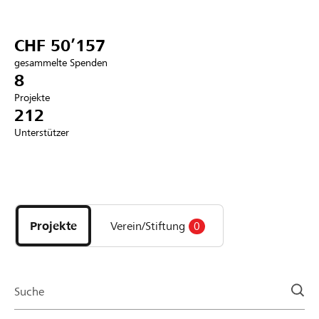
Partner / Raiffeisenbank
CHF 50’157
gesammelte Spenden
8
Projekte
Anmelden
212
Unterstützer
Registrieren
Entdecke
DE
FR
IT
Projekte
und
Projekte
Verein/Stiftung
0
Organisationen
der
Page
Suche