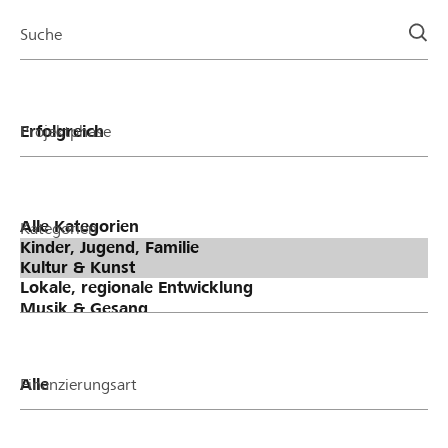
Page
Suche
Projektphase
Kategorien
Finanzierungsart