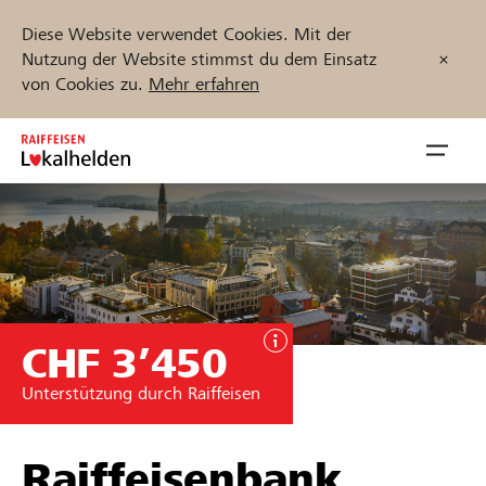
Diese Website verwendet Cookies. Mit der
Nutzung der Website stimmst du dem Einsatz
von Cookies zu.
Mehr erfahren
Zum
Inhalt
Navig
springen
öffnen
Jetzt starten
CHF 3’450
Projekte und Organisationen finden
Unterstützung durch Raiffeisen
Unterstützen
Hilfe & Support
Raiffeisenbank