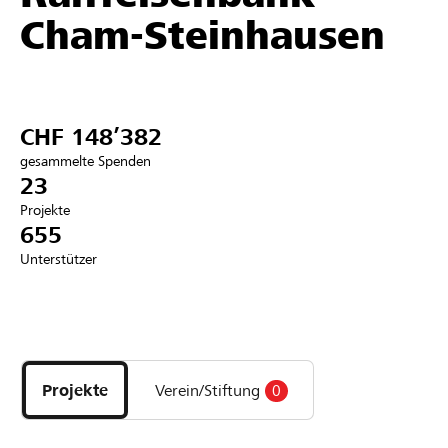
Cham-Steinhausen
Partner / Raiffeisenbank
CHF 148’382
Anmelden
gesammelte Spenden
23
Registrieren
Projekte
655
Unterstützer
DE
FR
IT
Entdecke
Projekte
und
Projekte
Verein/Stiftung
0
Organisationen
der