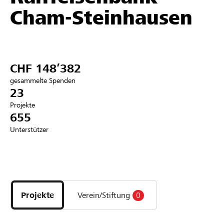
Cham-Steinhausen
Partner / Raiffeisenbank
CHF 148’382
Anmelden
gesammelte Spenden
23
Registrieren
Projekte
655
Unterstützer
DE
FR
IT
Entdecke
Projekte
und
Projekte
Verein/Stiftung
0
Organisationen
der