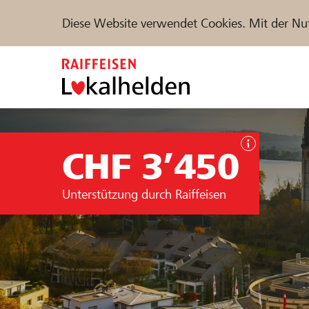
Diese Website verwendet Cookies. Mit der Nu
Zum
Inhalt
springen
Unterstützen
Hilfe & Support
Partne
CHF 3’450
Projekte und Organisationen finden
Unterstützung durch Raiffeisen
DE
FR
IT