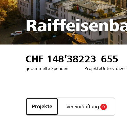
Raiffeisenb
CHF 148’382
23
655
gesammelte Spenden
Projekte
Unterstützer
Entdecke
Projekte
Projekte
Verein/Stiftung
0
und
Organisationen
der