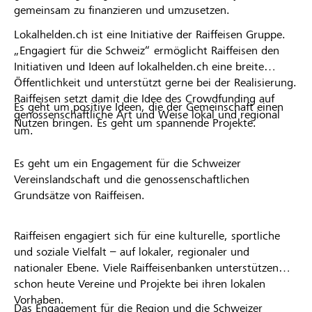
gemeinsam zu finanzieren und umzusetzen.
Lokalhelden.ch ist eine Initiative der Raiffeisen Gruppe.
„Engagiert für die Schweiz“ ermöglicht Raiffeisen den
Initiativen und Ideen auf lokalhelden.ch eine breite
Öffentlichkeit und unterstützt gerne bei der Realisierung.
Raiffeisen setzt damit die Idee des Crowdfunding auf
Es geht um positive Ideen, die der Gemeinschaft einen
genossenschaftliche Art und Weise lokal und regional
Nutzen bringen. Es geht um spannende Projekte.
um.
Es geht um ein Engagement für die Schweizer
Vereinslandschaft und die genossenschaftlichen
Grundsätze von Raiffeisen.
Raiffeisen engagiert sich für eine kulturelle, sportliche
und soziale Vielfalt – auf lokaler, regionaler und
nationaler Ebene. Viele Raiffeisenbanken unterstützen
schon heute Vereine und Projekte bei ihren lokalen
Vorhaben.
Das Engagement für die Region und die Schweizer