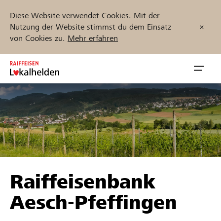
Diese Website verwendet Cookies. Mit der
Nutzung der Website stimmst du dem Einsatz
von Cookies zu.
Mehr erfahren
Zum
Inhalt
Navig
springen
öffnen
Jetzt starten
Projekte und Organisationen finden
Raiffeisenbank
Unterstützen
Aesch-Pfeffingen
Hilfe & Support