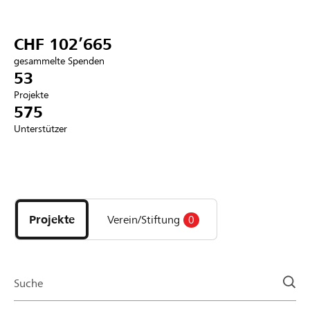
Partner / Raiffeisenbank
CHF 102’665
gesammelte Spenden
53
Projekte
Anmelden
575
Unterstützer
Registrieren
Entdecke
DE
FR
IT
Projekte
und
Projekte
Verein/Stiftung
0
Organisationen
der
Page
Suche