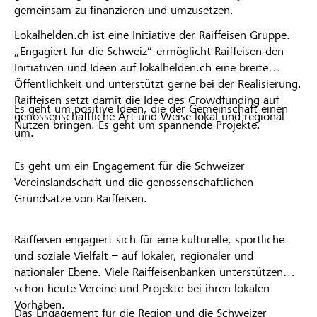
gemeinsam zu finanzieren und umzusetzen.
Lokalhelden.ch ist eine Initiative der Raiffeisen Gruppe.
„Engagiert für die Schweiz“ ermöglicht Raiffeisen den
Initiativen und Ideen auf lokalhelden.ch eine breite
Öffentlichkeit und unterstützt gerne bei der Realisierung.
Raiffeisen setzt damit die Idee des Crowdfunding auf
Es geht um positive Ideen, die der Gemeinschaft einen
genossenschaftliche Art und Weise lokal und regional
Nutzen bringen. Es geht um spannende Projekte.
um.
Es geht um ein Engagement für die Schweizer
Vereinslandschaft und die genossenschaftlichen
Grundsätze von Raiffeisen.
Raiffeisen engagiert sich für eine kulturelle, sportliche
und soziale Vielfalt – auf lokaler, regionaler und
nationaler Ebene. Viele Raiffeisenbanken unterstützen
schon heute Vereine und Projekte bei ihren lokalen
Vorhaben.
Das Engagement für die Region und die Schweizer