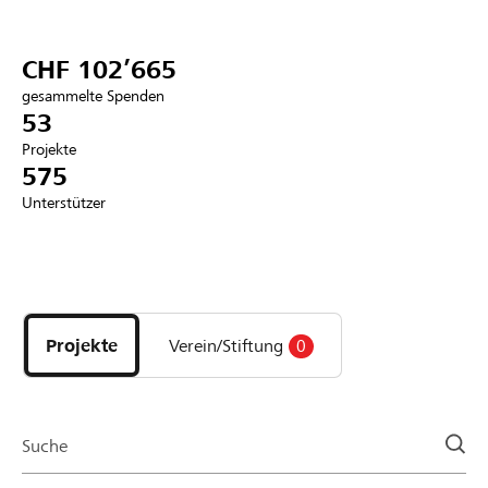
Partner / Raiffeisenbank
CHF 102’665
gesammelte Spenden
53
Projekte
Anmelden
575
Unterstützer
Registrieren
Entdecke
DE
FR
IT
Projekte
und
Projekte
Verein/Stiftung
0
Organisationen
der
Page
Suche