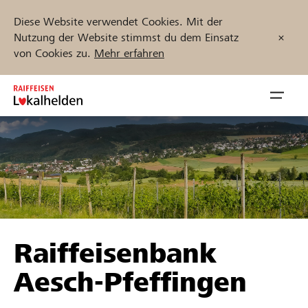
Diese Website verwendet Cookies. Mit der
Nutzung der Website stimmst du dem Einsatz
von Cookies zu.
Mehr erfahren
Zum
Inhalt
Navig
springen
öffnen
Jetzt starten
Projekte und Organisationen finden
Raiffeisenbank
Unterstützen
Aesch-Pfeffingen
Hilfe & Support