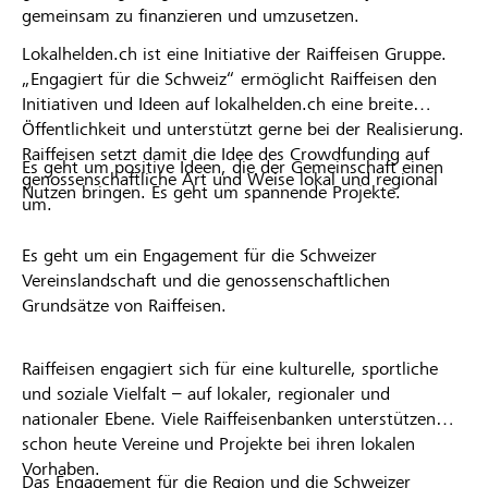
gemeinsam zu finanzieren und umzusetzen.
Lokalhelden.ch ist eine Initiative der Raiffeisen Gruppe.
„Engagiert für die Schweiz“ ermöglicht Raiffeisen den
Initiativen und Ideen auf lokalhelden.ch eine breite
Öffentlichkeit und unterstützt gerne bei der Realisierung.
Raiffeisen setzt damit die Idee des Crowdfunding auf
Es geht um positive Ideen, die der Gemeinschaft einen
genossenschaftliche Art und Weise lokal und regional
Nutzen bringen. Es geht um spannende Projekte.
um.
Es geht um ein Engagement für die Schweizer
Vereinslandschaft und die genossenschaftlichen
Grundsätze von Raiffeisen.
Raiffeisen engagiert sich für eine kulturelle, sportliche
und soziale Vielfalt – auf lokaler, regionaler und
nationaler Ebene. Viele Raiffeisenbanken unterstützen
schon heute Vereine und Projekte bei ihren lokalen
Vorhaben.
Das Engagement für die Region und die Schweizer