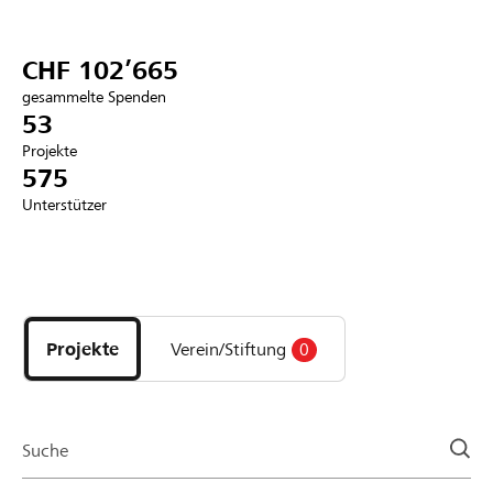
Partner / Raiffeisenbank
CHF 102’665
gesammelte Spenden
53
Projekte
Anmelden
575
Unterstützer
Registrieren
Entdecke
DE
FR
IT
Projekte
und
Projekte
Verein/Stiftung
0
Organisationen
der
Page
Suche