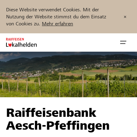
Diese Website verwendet Cookies. Mit der
Nutzung der Website stimmst du dem Einsatz
von Cookies zu.
Mehr erfahren
Zum
Inhalt
Navig
springen
öffnen
Jetzt starten
Projekte und Organisationen finden
Raiffeisenbank
Unterstützen
Aesch-Pfeffingen
Hilfe & Support