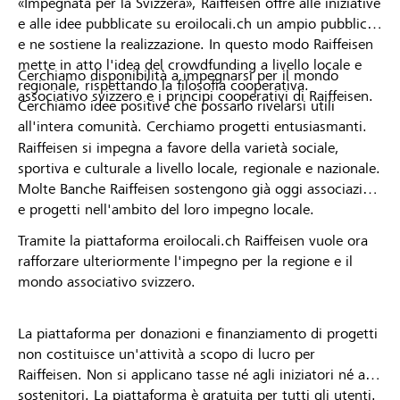
«Impegnata per la Svizzera», Raiffeisen offre alle iniziative
e alle idee pubblicate su eroilocali.ch un ampio pubblico
e ne sostiene la realizzazione. In questo modo Raiffeisen
mette in atto l'idea del crowdfunding a livello locale e
Cerchiamo disponibilità a impegnarsi per il mondo
regionale, rispettando la filosofia cooperativa.
associativo svizzero e i principi cooperativi di Raiffeisen.
Cerchiamo idee positive che possano rivelarsi utili
all'intera comunità. Cerchiamo progetti entusiasmanti.
Raiffeisen si impegna a favore della varietà sociale,
sportiva e culturale a livello locale, regionale e nazionale.
Molte Banche Raiffeisen sostengono già oggi associazioni
e progetti nell'ambito del loro impegno locale.
Tramite la piattaforma eroilocali.ch Raiffeisen vuole ora
rafforzare ulteriormente l'impegno per la regione e il
mondo associativo svizzero.
La piattaforma per donazioni e finanziamento di progetti
non costituisce un'attività a scopo di lucro per
Raiffeisen. Non si applicano tasse né agli iniziatori né ai
sostenitori. La piattaforma è gratuita per tutti gli utenti.