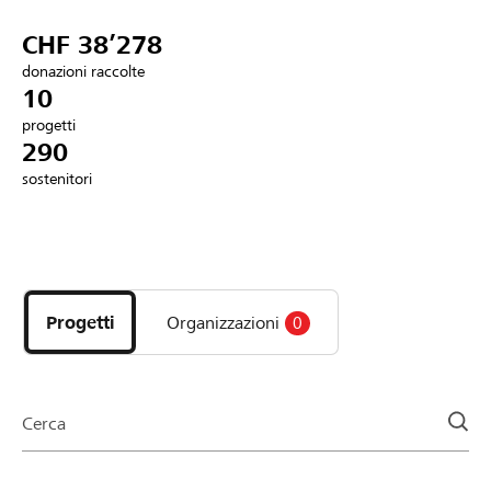
Partner / Banche Raiffeisen
CHF 38’278
donazioni raccolte
10
progetti
Collegarsi
290
sostenitori
Registrazione
Scopri
DE
FR
IT
i
progetti
Progetti
Organizzazioni
0
e
le
organizzazioni
della
Cerca
pagina