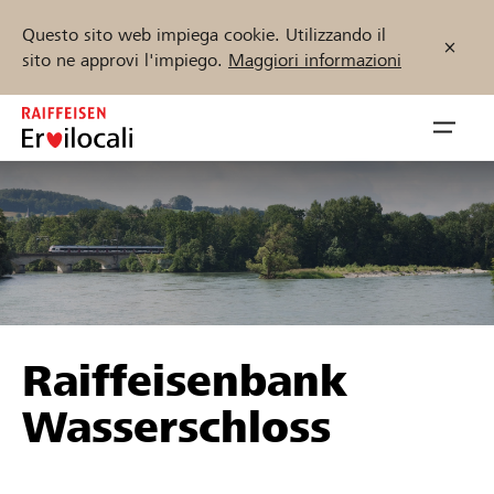
Questo sito web impiega cookie. Utilizzando il
sito ne approvi l'impiego.
Maggiori informazioni
Zum
Inhalt
Navig
springen
öffnen
Inizia ora
Trova progetti e organizzazioni
Raiffeisenbank
Sostenere
Wasserschloss
Aiuto & supporto