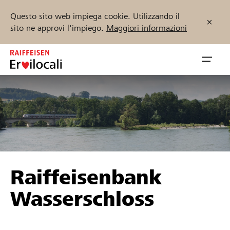
Questo sito web impiega cookie. Utilizzando il
sito ne approvi l'impiego.
Maggiori informazioni
Zum
Inhalt
Navig
springen
öffnen
Inizia ora
Trova progetti e organizzazioni
Raiffeisenbank
Sostenere
Wasserschloss
Aiuto & supporto