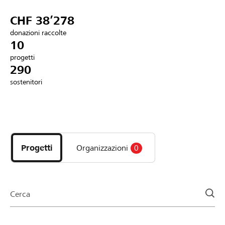
Partner / Banche Raiffeisen
CHF 38’278
donazioni raccolte
10
progetti
Collegarsi
290
sostenitori
Registrazione
Scopri
DE
FR
IT
i
progetti
Progetti
Organizzazioni
0
e
le
organizzazioni
della
Cerca
pagina