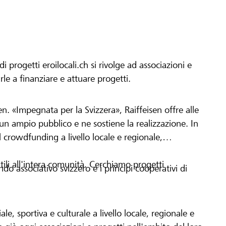
progetti eroilocali.ch si rivolge ad associazioni e
arle a finanziare e attuare progetti.
en. «Impegnata per la Svizzera», Raiffeisen offre alle
h un ampio pubblico e ne sostiene la realizzazione. In
 crowdfunding a livello locale e regionale,
tili all'intera comunità. Cerchiamo progetti
o associativo svizzero e i principi cooperativi di
le, sportiva e culturale a livello locale, regionale e