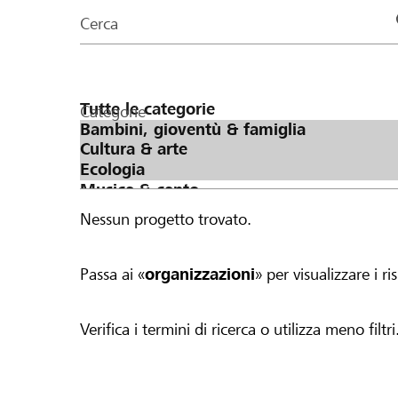
organizzazioni
Cerca
della
pagina
Categorie
Nessun progetto trovato.
Passa ai «
organizzazioni
» per visualizzare i ris
Verifica i termini di ricerca o utilizza meno filtri