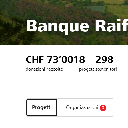
Banque Raif
CHF 73’001
8
298
donazioni raccolte
progetti
sostenitori
Scopri
i
Progetti
Organizzazioni
0
progetti
e
le