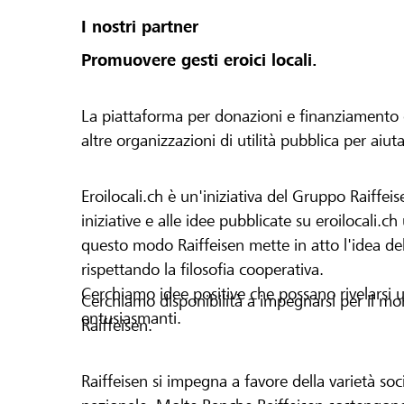
I nostri partner
Promuovere gesti eroici locali.
La piattaforma per donazioni e finanziamento di 
altre organizzazioni di utilità pubblica per aiut
Eroilocali.ch è un'iniziativa del Gruppo Raiffeis
iniziative e alle idee pubblicate su eroilocali.c
questo modo Raiffeisen mette in atto l'idea del
rispettando la filosofia cooperativa.
Cerchiamo idee positive che possano rivelarsi u
Cerchiamo disponibilità a impegnarsi per il mond
entusiasmanti.
Raiffeisen.
Raiffeisen si impegna a favore della varietà socia