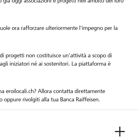
già oggi associazioni e progetti nell'ambito del loro
 vuole ora rafforzare ulteriormente l'impegno per la
 progetti non costituisce un'attività a scopo di
gli iniziatori né ai sostenitori. La piattaforma è
ma eroilocali.ch? Allora contatta direttamente
to oppure rivolgiti alla tua Banca Raiffeisen.