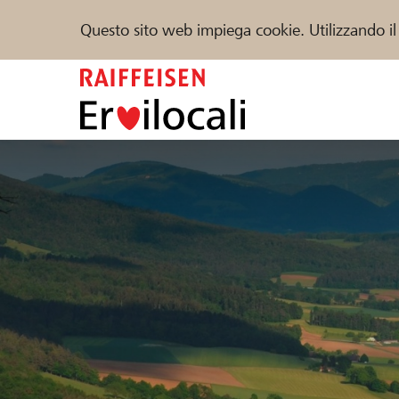
Questo sito web impiega cookie. Utilizzando il
Zum
Inhalt
springen
Sostenere
Aiuto & supporto
Partner
Trova progetti e organizzazioni
DE
FR
IT