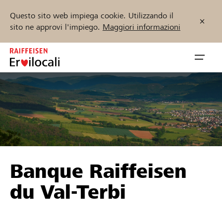
Questo sito web impiega cookie. Utilizzando il
sito ne approvi l'impiego.
Maggiori informazioni
Zum
Inhalt
Navig
springen
öffnen
Inizia ora
Trova progetti e organizzazioni
Banque Raiffeisen
Sostenere
du Val-Terbi
Aiuto & supporto