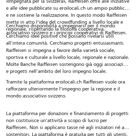
«Impegnata per la Svizzera», Raiffeisen offre alle iniziative
e alle idee pubblicate su eroilocali.ch un ampio pubblico
e ne sostiene la realizzazione. In questo modo Raiffeisen
mette in atto l'idea del crowdfunding a livello locale e
Cerchiamo disponibilità a impegnarsi per il mondo
regionale, rispettando la filosofia cooperativa.
associativo svizzero e i principi cooperativi di Raiffeisen.
Cerchiamo idee positive che possano rivelarsi utili
all'intera comunità. Cerchiamo progetti entusiasmanti.
Raiffeisen si impegna a favore della varietà sociale,
sportiva e culturale a livello locale, regionale e nazionale.
Molte Banche Raiffeisen sostengono già oggi associazioni
e progetti nell'ambito del loro impegno locale.
Tramite la piattaforma eroilocali.ch Raiffeisen vuole ora
rafforzare ulteriormente l'impegno per la regione e il
mondo associativo svizzero.
La piattaforma per donazioni e finanziamento di progetti
non costituisce un'attività a scopo di lucro per
Raiffeisen. Non si applicano tasse né agli iniziatori né ai
sostenitori. La piattaforma è gratuita per tutti gli utenti.