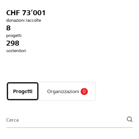
Partner / Banche Raiffeisen
CHF 73’001
donazioni raccolte
8
progetti
Collegarsi
298
sostenitori
Registrazione
Scopri
DE
FR
IT
i
progetti
Progetti
Organizzazioni
0
e
le
organizzazioni
della
Cerca
pagina