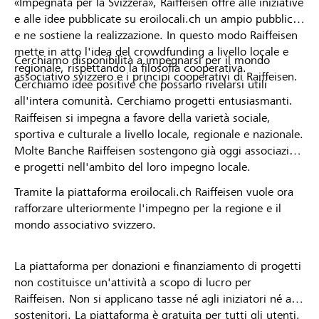
«Impegnata per la Svizzera», Raiffeisen offre alle iniziative
e alle idee pubblicate su eroilocali.ch un ampio pubblico
e ne sostiene la realizzazione. In questo modo Raiffeisen
mette in atto l'idea del crowdfunding a livello locale e
Cerchiamo disponibilità a impegnarsi per il mondo
regionale, rispettando la filosofia cooperativa.
associativo svizzero e i principi cooperativi di Raiffeisen.
Cerchiamo idee positive che possano rivelarsi utili
all'intera comunità. Cerchiamo progetti entusiasmanti.
Raiffeisen si impegna a favore della varietà sociale,
sportiva e culturale a livello locale, regionale e nazionale.
Molte Banche Raiffeisen sostengono già oggi associazioni
e progetti nell'ambito del loro impegno locale.
Tramite la piattaforma eroilocali.ch Raiffeisen vuole ora
rafforzare ulteriormente l'impegno per la regione e il
mondo associativo svizzero.
La piattaforma per donazioni e finanziamento di progetti
non costituisce un'attività a scopo di lucro per
Raiffeisen. Non si applicano tasse né agli iniziatori né ai
sostenitori. La piattaforma è gratuita per tutti gli utenti.