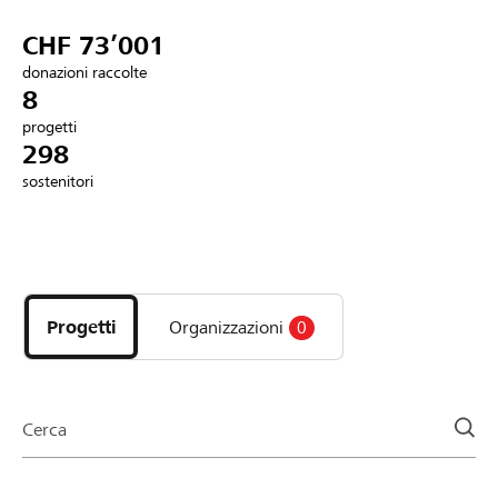
Partner / Banche Raiffeisen
CHF 73’001
donazioni raccolte
8
progetti
Collegarsi
298
sostenitori
Registrazione
Scopri
DE
FR
IT
i
progetti
Progetti
Organizzazioni
0
e
le
organizzazioni
della
Cerca
pagina