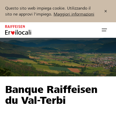
Questo sito web impiega cookie. Utilizzando il
sito ne approvi l'impiego.
Maggiori informazioni
Zum
Inhalt
Navig
springen
öffnen
Inizia ora
Trova progetti e organizzazioni
Banque Raiffeisen
Sostenere
du Val-Terbi
Aiuto & supporto