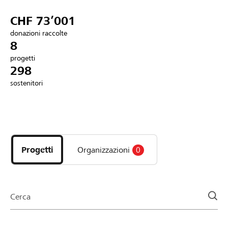
Partner / Banche Raiffeisen
CHF 73’001
donazioni raccolte
8
progetti
Collegarsi
298
sostenitori
Registrazione
Scopri
DE
FR
IT
i
progetti
Progetti
Organizzazioni
0
e
le
organizzazioni
della
Cerca
pagina