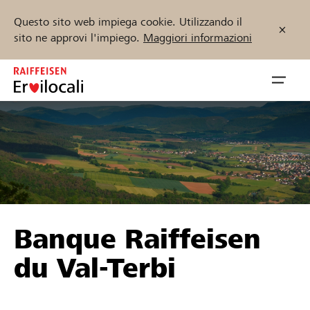
Questo sito web impiega cookie. Utilizzando il
sito ne approvi l'impiego.
Maggiori informazioni
Zum
Inhalt
Navig
springen
öffnen
Inizia ora
Trova progetti e organizzazioni
Banque Raiffeisen
Sostenere
du Val-Terbi
Aiuto & supporto