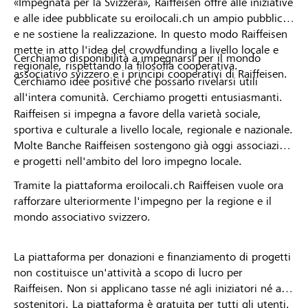
«Impegnata per la Svizzera», Raiffeisen offre alle iniziative
e alle idee pubblicate su eroilocali.ch un ampio pubblico
e ne sostiene la realizzazione. In questo modo Raiffeisen
mette in atto l'idea del crowdfunding a livello locale e
Cerchiamo disponibilità a impegnarsi per il mondo
regionale, rispettando la filosofia cooperativa.
associativo svizzero e i principi cooperativi di Raiffeisen.
Cerchiamo idee positive che possano rivelarsi utili
all'intera comunità. Cerchiamo progetti entusiasmanti.
Raiffeisen si impegna a favore della varietà sociale,
sportiva e culturale a livello locale, regionale e nazionale.
Molte Banche Raiffeisen sostengono già oggi associazioni
e progetti nell'ambito del loro impegno locale.
Tramite la piattaforma eroilocali.ch Raiffeisen vuole ora
rafforzare ulteriormente l'impegno per la regione e il
mondo associativo svizzero.
La piattaforma per donazioni e finanziamento di progetti
non costituisce un'attività a scopo di lucro per
Raiffeisen. Non si applicano tasse né agli iniziatori né ai
sostenitori. La piattaforma è gratuita per tutti gli utenti.