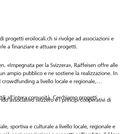
progetti eroilocali.ch si rivolge ad associazioni e
arle a finanziare e attuare progetti.
en. «Impegnata per la Svizzera», Raiffeisen offre alle
h un ampio pubblico e ne sostiene la realizzazione. In
 crowdfunding a livello locale e regionale,
tili all'intera comunità. Cerchiamo progetti
o associativo svizzero e i principi cooperativi di
le, sportiva e culturale a livello locale, regionale e