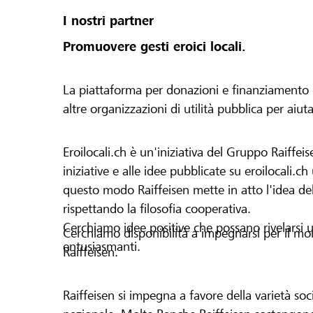
I nostri partner
Promuovere gesti eroici locali.
La piattaforma per donazioni e finanziamento di 
altre organizzazioni di utilità pubblica per aiut
Eroilocali.ch è un'iniziativa del Gruppo Raiffeis
iniziative e alle idee pubblicate su eroilocali.c
questo modo Raiffeisen mette in atto l'idea del
rispettando la filosofia cooperativa.
Cerchiamo idee positive che possano rivelarsi u
Cerchiamo disponibilità a impegnarsi per il mond
entusiasmanti.
Raiffeisen.
Raiffeisen si impegna a favore della varietà socia