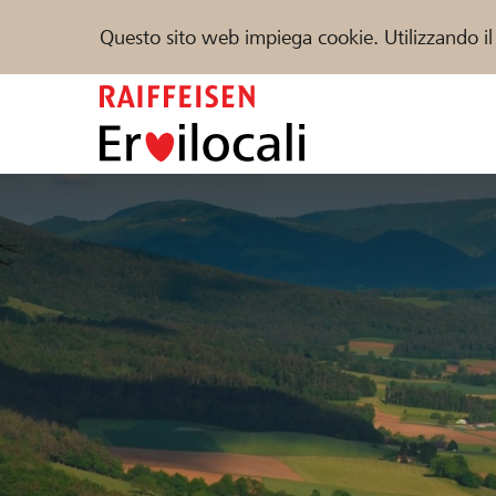
Questo sito web impiega cookie. Utilizzando il
Zum
Inhalt
springen
Sostenere
Aiuto & supporto
Partner
Trova progetti e organizzazioni
DE
FR
IT