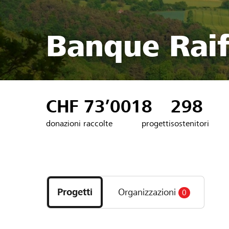
Banque Raif
CHF 73’001
8
298
donazioni raccolte
progetti
sostenitori
Scopri
i
Progetti
Organizzazioni
0
progetti
e
le