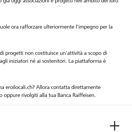
già oggi associazioni e progetti nell'ambito del loro
 vuole ora rafforzare ulteriormente l'impegno per la
 progetti non costituisce un'attività a scopo di
gli iniziatori né ai sostenitori. La piattaforma è
ma eroilocali.ch? Allora contatta direttamente
to oppure rivolgiti alla tua Banca Raiffeisen.