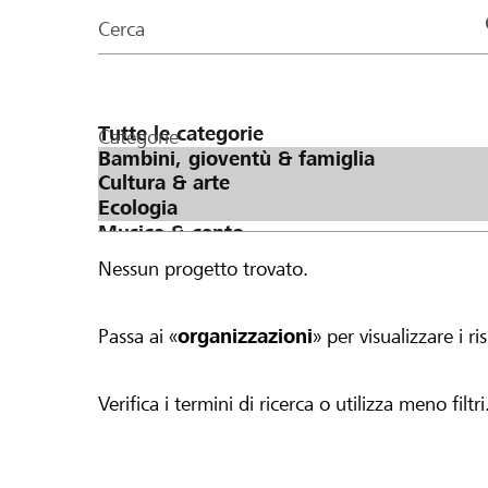
organizzazioni
Cerca
della
pagina
Categorie
Nessun progetto trovato.
Passa ai «
organizzazioni
» per visualizzare i ris
Verifica i termini di ricerca o utilizza meno filtri