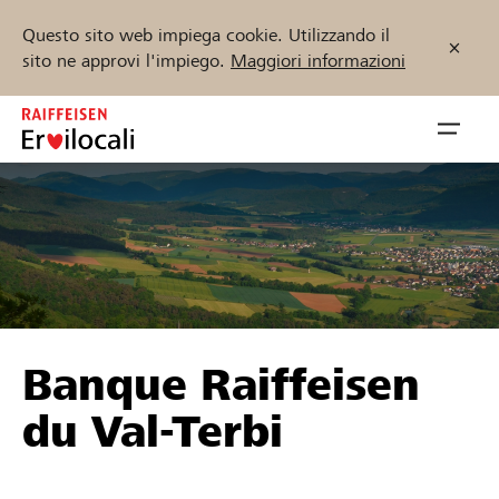
Questo sito web impiega cookie. Utilizzando il
sito ne approvi l'impiego.
Maggiori informazioni
Zum
Inhalt
Navig
springen
öffnen
Inizia ora
Trova progetti e organizzazioni
Banque Raiffeisen
Sostenere
du Val-Terbi
Aiuto & supporto