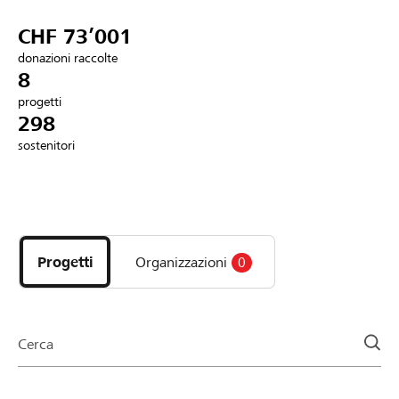
Partner / Banche Raiffeisen
CHF 73’001
donazioni raccolte
8
progetti
Collegarsi
298
sostenitori
Registrazione
Scopri
DE
FR
IT
i
progetti
Progetti
Organizzazioni
0
e
le
organizzazioni
della
Cerca
pagina