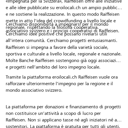
«Impegnata per la Svizzera», Raiffeisen offre alle iniziative
e alle idee pubblicate su eroilocali.ch un ampio pubblico
e ne sostiene la realizzazione. In questo modo Raiffeisen
mette in atto l'idea del crowdfunding a livello locale e
Cerchiamo disponibilità a impegnarsi per il mondo
regionale, rispettando la filosofia cooperativa.
associativo svizzero e i principi cooperativi di Raiffeisen.
Cerchiamo idee positive che possano rivelarsi utili
all'intera comunità. Cerchiamo progetti entusiasmanti.
Raiffeisen si impegna a favore della varietà sociale,
sportiva e culturale a livello locale, regionale e nazionale.
Molte Banche Raiffeisen sostengono già oggi associazioni
e progetti nell'ambito del loro impegno locale.
Tramite la piattaforma eroilocali.ch Raiffeisen vuole ora
rafforzare ulteriormente l'impegno per la regione e il
mondo associativo svizzero.
La piattaforma per donazioni e finanziamento di progetti
non costituisce un'attività a scopo di lucro per
Raiffeisen. Non si applicano tasse né agli iniziatori né ai
sostenitori. La piattaforma è gratuita per tutti gli utenti.