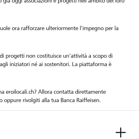
già oggi associazioni e progetti nell'ambito del loro
 vuole ora rafforzare ulteriormente l'impegno per la
 progetti non costituisce un'attività a scopo di
gli iniziatori né ai sostenitori. La piattaforma è
ma eroilocali.ch? Allora contatta direttamente
to oppure rivolgiti alla tua Banca Raiffeisen.