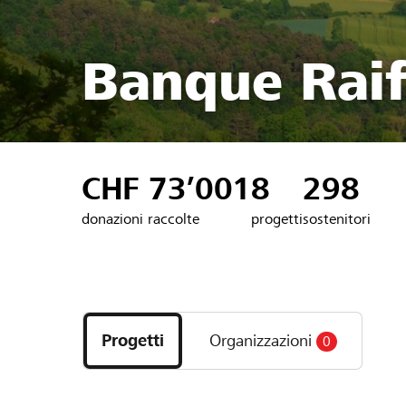
Banque Raif
CHF 73’001
8
298
donazioni raccolte
progetti
sostenitori
Scopri
i
Progetti
Organizzazioni
0
progetti
e
le