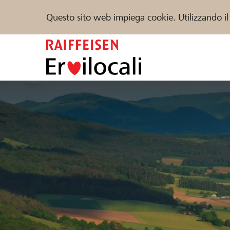
Questo sito web impiega cookie. Utilizzando il
Zum
Inhalt
springen
Sostenere
Aiuto & supporto
Partner
Trova progetti e organizzazioni
DE
FR
IT