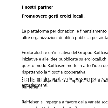
I nostri partner
Promuovere gesti eroici locali.
La piattaforma per donazioni e finanziamento di 
altre organizzazioni di utilità pubblica per aiut
Eroilocali.ch è un'iniziativa del Gruppo Raiffeis
iniziative e alle idee pubblicate su eroilocali.c
questo modo Raiffeisen mette in atto l'idea del
rispettando la filosofia cooperativa.
Cerchiamo idee positive che possano rivelarsi u
Cerchiamo disponibilità a impegnarsi per il mond
entusiasmanti.
Raiffeisen.
Raiffeisen si impegna a favore della varietà socia