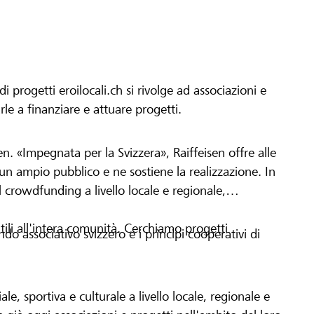
progetti eroilocali.ch si rivolge ad associazioni e
arle a finanziare e attuare progetti.
en. «Impegnata per la Svizzera», Raiffeisen offre alle
h un ampio pubblico e ne sostiene la realizzazione. In
 crowdfunding a livello locale e regionale,
tili all'intera comunità. Cerchiamo progetti
o associativo svizzero e i principi cooperativi di
le, sportiva e culturale a livello locale, regionale e