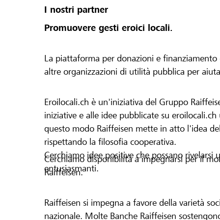
I nostri partner
Promuovere gesti eroici locali.
La piattaforma per donazioni e finanziamento di 
altre organizzazioni di utilità pubblica per aiut
Eroilocali.ch è un'iniziativa del Gruppo Raiffeis
iniziative e alle idee pubblicate su eroilocali.c
questo modo Raiffeisen mette in atto l'idea del
rispettando la filosofia cooperativa.
Cerchiamo idee positive che possano rivelarsi u
Cerchiamo disponibilità a impegnarsi per il mond
entusiasmanti.
Raiffeisen.
Raiffeisen si impegna a favore della varietà socia
nazionale. Molte Banche Raiffeisen sostengono 