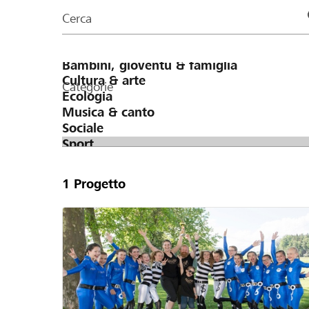
organizzazioni
Cerca
della
pagina
Categorie
1
Progetto