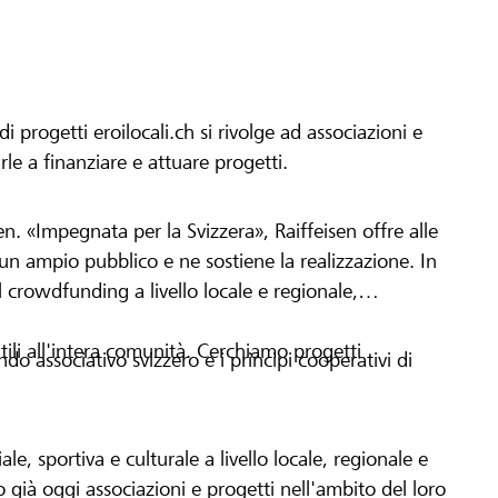
progetti eroilocali.ch si rivolge ad associazioni e
arle a finanziare e attuare progetti.
en. «Impegnata per la Svizzera», Raiffeisen offre alle
h un ampio pubblico e ne sostiene la realizzazione. In
 crowdfunding a livello locale e regionale,
tili all'intera comunità. Cerchiamo progetti
o associativo svizzero e i principi cooperativi di
le, sportiva e culturale a livello locale, regionale e
già oggi associazioni e progetti nell'ambito del loro