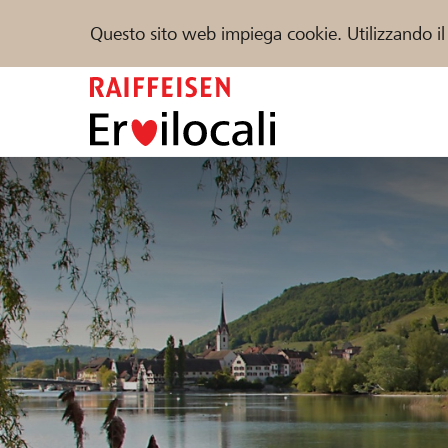
Questo sito web impiega cookie. Utilizzando il
Zum
Inhalt
springen
Sostenere
Aiuto & supporto
Partner
Trova progetti e organizzazioni
DE
FR
IT