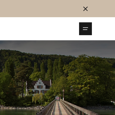
Navigationsm
öffnen
Collegarsi
Registrazione
Inizia ora