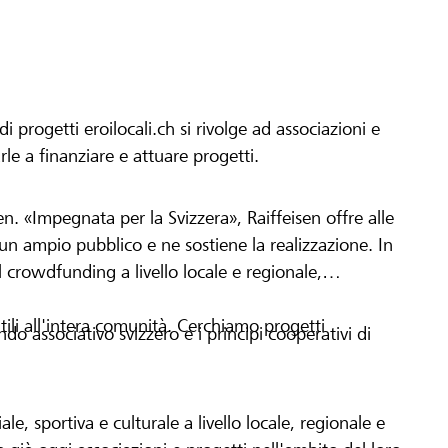
progetti eroilocali.ch si rivolge ad associazioni e
arle a finanziare e attuare progetti.
en. «Impegnata per la Svizzera», Raiffeisen offre alle
h un ampio pubblico e ne sostiene la realizzazione. In
 crowdfunding a livello locale e regionale,
tili all'intera comunità. Cerchiamo progetti
o associativo svizzero e i principi cooperativi di
le, sportiva e culturale a livello locale, regionale e