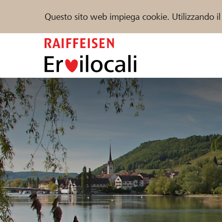
Questo sito web impiega cookie. Utilizzando il
Zum
Inhalt
springen
Sostenere
Aiuto & supporto
Partner
Trova progetti e organizzazioni
DE
FR
IT