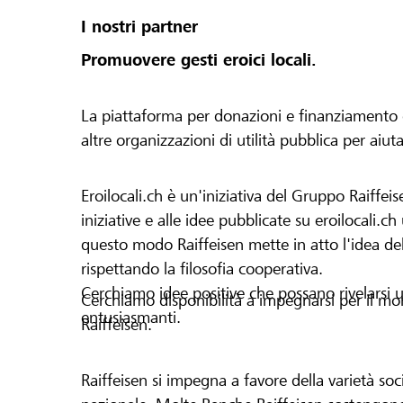
I nostri partner
Promuovere gesti eroici locali.
La piattaforma per donazioni e finanziamento di 
altre organizzazioni di utilità pubblica per aiut
Eroilocali.ch è un'iniziativa del Gruppo Raiffeis
iniziative e alle idee pubblicate su eroilocali.c
questo modo Raiffeisen mette in atto l'idea del
rispettando la filosofia cooperativa.
Cerchiamo idee positive che possano rivelarsi u
Cerchiamo disponibilità a impegnarsi per il mond
entusiasmanti.
Raiffeisen.
Raiffeisen si impegna a favore della varietà socia