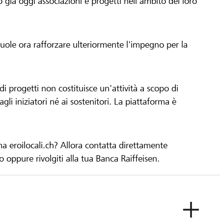
già oggi associazioni e progetti nell'ambito del loro
 vuole ora rafforzare ulteriormente l'impegno per la
 progetti non costituisce un'attività a scopo di
gli iniziatori né ai sostenitori. La piattaforma è
ma eroilocali.ch? Allora contatta direttamente
to oppure rivolgiti alla tua Banca Raiffeisen.