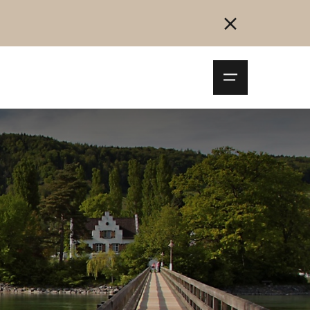
Navigationsm
öffnen
Collegarsi
Registrazione
Inizia ora