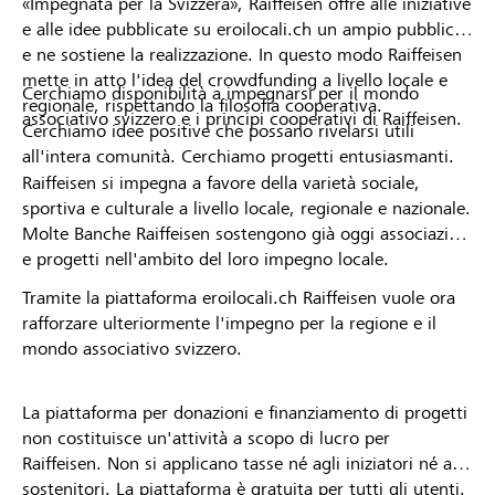
«Impegnata per la Svizzera», Raiffeisen offre alle iniziative
e alle idee pubblicate su eroilocali.ch un ampio pubblico
e ne sostiene la realizzazione. In questo modo Raiffeisen
mette in atto l'idea del crowdfunding a livello locale e
Cerchiamo disponibilità a impegnarsi per il mondo
regionale, rispettando la filosofia cooperativa.
associativo svizzero e i principi cooperativi di Raiffeisen.
Cerchiamo idee positive che possano rivelarsi utili
all'intera comunità. Cerchiamo progetti entusiasmanti.
Raiffeisen si impegna a favore della varietà sociale,
sportiva e culturale a livello locale, regionale e nazionale.
Molte Banche Raiffeisen sostengono già oggi associazioni
e progetti nell'ambito del loro impegno locale.
Tramite la piattaforma eroilocali.ch Raiffeisen vuole ora
rafforzare ulteriormente l'impegno per la regione e il
mondo associativo svizzero.
La piattaforma per donazioni e finanziamento di progetti
non costituisce un'attività a scopo di lucro per
Raiffeisen. Non si applicano tasse né agli iniziatori né ai
sostenitori. La piattaforma è gratuita per tutti gli utenti.