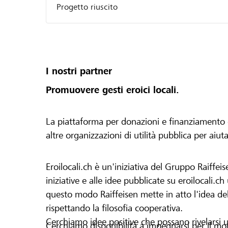
Progetto riuscito
I nostri partner
Promuovere gesti eroici locali.
La piattaforma per donazioni e finanziamento di 
altre organizzazioni di utilità pubblica per aiut
Eroilocali.ch è un'iniziativa del Gruppo Raiffeis
iniziative e alle idee pubblicate su eroilocali.c
questo modo Raiffeisen mette in atto l'idea del
rispettando la filosofia cooperativa.
Cerchiamo idee positive che possano rivelarsi u
Cerchiamo disponibilità a impegnarsi per il mond