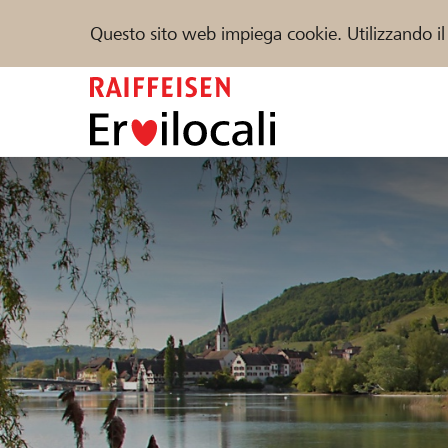
Questo sito web impiega cookie. Utilizzando il
Zum
Inhalt
springen
Sostenere
Aiuto & supporto
Partner
Trova progetti e organizzazioni
DE
FR
IT