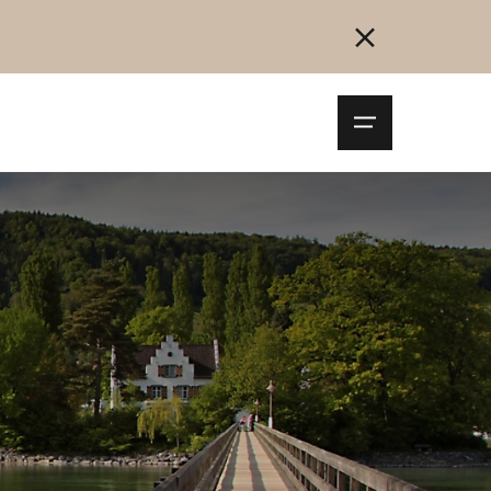
Navigationsm
öffnen
Collegarsi
Registrazione
Inizia ora