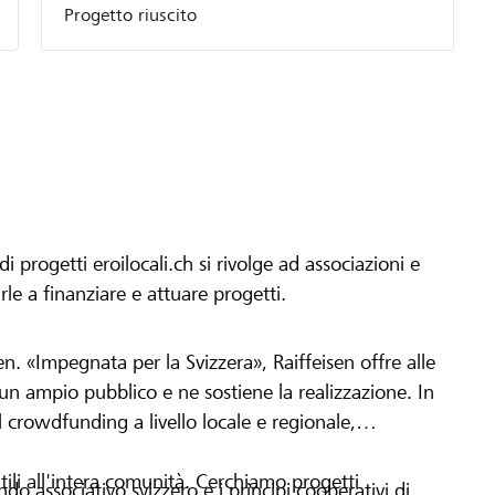
Progetto riuscito
progetti eroilocali.ch si rivolge ad associazioni e
arle a finanziare e attuare progetti.
en. «Impegnata per la Svizzera», Raiffeisen offre alle
h un ampio pubblico e ne sostiene la realizzazione. In
 crowdfunding a livello locale e regionale,
tili all'intera comunità. Cerchiamo progetti
o associativo svizzero e i principi cooperativi di