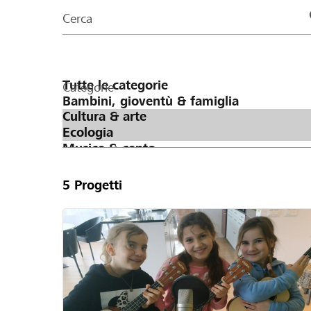
organizzazioni
Cerca
della
pagina
Categorie
5
Progetti