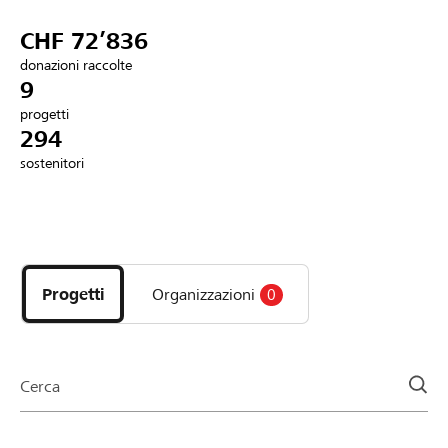
Partner / Banche Raiffeisen
CHF 72’836
donazioni raccolte
9
progetti
Collegarsi
294
sostenitori
Registrazione
Scopri
DE
FR
IT
i
progetti
Progetti
Organizzazioni
0
e
le
organizzazioni
della
Cerca
pagina