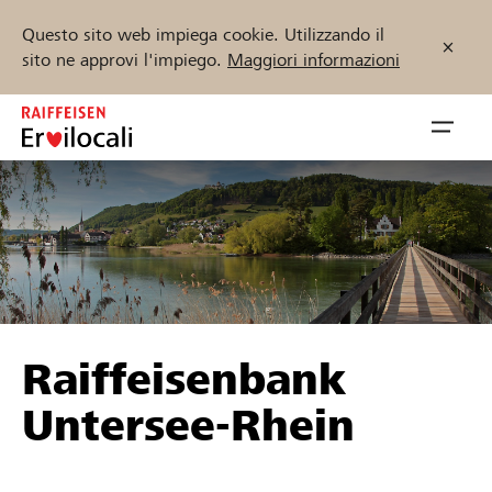
Questo sito web impiega cookie. Utilizzando il
sito ne approvi l'impiego.
Maggiori informazioni
Zum
Inhalt
Navig
springen
öffnen
Inizia ora
Trova progetti e organizzazioni
Raiffeisenbank
Sostenere
Untersee-Rhein
Aiuto & supporto