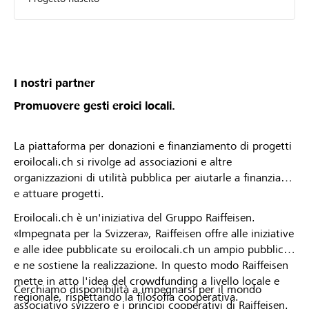
I nostri partner
Promuovere gesti eroici locali.
La piattaforma per donazioni e finanziamento di progetti
eroilocali.ch si rivolge ad associazioni e altre
organizzazioni di utilità pubblica per aiutarle a finanziare
e attuare progetti.
Eroilocali.ch è un'iniziativa del Gruppo Raiffeisen.
«Impegnata per la Svizzera», Raiffeisen offre alle iniziative
e alle idee pubblicate su eroilocali.ch un ampio pubblico
e ne sostiene la realizzazione. In questo modo Raiffeisen
mette in atto l'idea del crowdfunding a livello locale e
Cerchiamo disponibilità a impegnarsi per il mondo
regionale, rispettando la filosofia cooperativa.
associativo svizzero e i principi cooperativi di Raiffeisen.