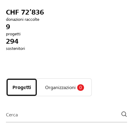
Partner / Banche Raiffeisen
CHF 72’836
donazioni raccolte
9
progetti
Collegarsi
294
sostenitori
Registrazione
Scopri
DE
FR
IT
i
progetti
Progetti
Organizzazioni
0
e
le
organizzazioni
della
Cerca
pagina