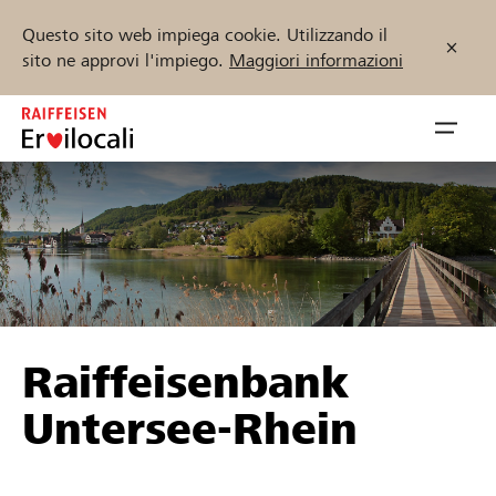
Questo sito web impiega cookie. Utilizzando il
sito ne approvi l'impiego.
Maggiori informazioni
Zum
Inhalt
Navig
springen
öffnen
Inizia ora
Trova progetti e organizzazioni
Raiffeisenbank
Sostenere
Untersee-Rhein
Aiuto & supporto