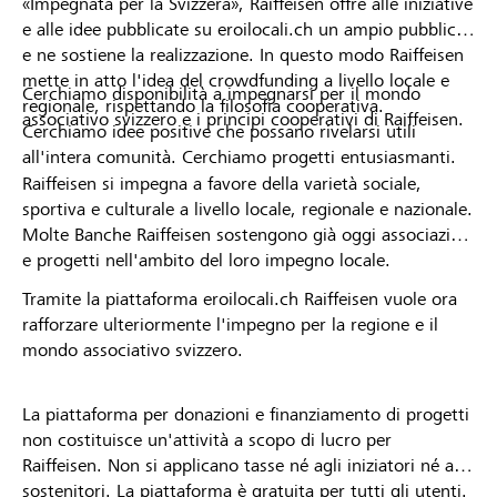
«Impegnata per la Svizzera», Raiffeisen offre alle iniziative
e alle idee pubblicate su eroilocali.ch un ampio pubblico
e ne sostiene la realizzazione. In questo modo Raiffeisen
mette in atto l'idea del crowdfunding a livello locale e
Cerchiamo disponibilità a impegnarsi per il mondo
regionale, rispettando la filosofia cooperativa.
associativo svizzero e i principi cooperativi di Raiffeisen.
Cerchiamo idee positive che possano rivelarsi utili
all'intera comunità. Cerchiamo progetti entusiasmanti.
Raiffeisen si impegna a favore della varietà sociale,
sportiva e culturale a livello locale, regionale e nazionale.
Molte Banche Raiffeisen sostengono già oggi associazioni
e progetti nell'ambito del loro impegno locale.
Tramite la piattaforma eroilocali.ch Raiffeisen vuole ora
rafforzare ulteriormente l'impegno per la regione e il
mondo associativo svizzero.
La piattaforma per donazioni e finanziamento di progetti
non costituisce un'attività a scopo di lucro per
Raiffeisen. Non si applicano tasse né agli iniziatori né ai
sostenitori. La piattaforma è gratuita per tutti gli utenti.