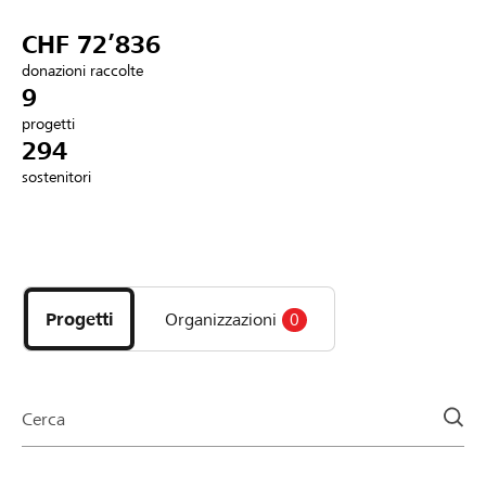
Partner / Banche Raiffeisen
CHF 72’836
donazioni raccolte
9
progetti
Collegarsi
294
sostenitori
Registrazione
Scopri
DE
FR
IT
i
progetti
Progetti
Organizzazioni
0
e
le
organizzazioni
della
Cerca
pagina