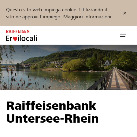
Questo sito web impiega cookie. Utilizzando il
sito ne approvi l'impiego.
Maggiori informazioni
Zum
Inhalt
Navig
springen
öffnen
Inizia ora
Trova progetti e organizzazioni
Raiffeisenbank
Sostenere
Untersee-Rhein
Aiuto & supporto