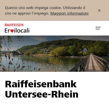
Questo sito web impiega cookie. Utilizzando il
sito ne approvi l'impiego.
Maggiori informazioni
Zum
Inhalt
Navig
springen
öffnen
Inizia ora
Trova progetti e organizzazioni
Raiffeisenbank
Sostenere
Untersee-Rhein
Aiuto & supporto