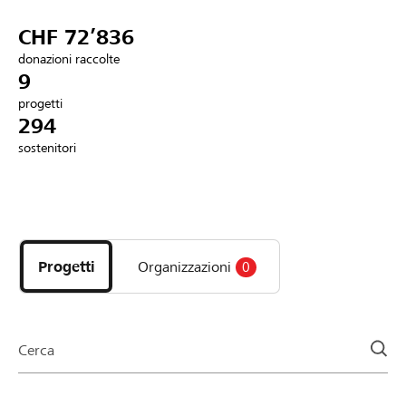
Partner / Banche Raiffeisen
CHF 72’836
donazioni raccolte
9
progetti
Collegarsi
294
sostenitori
Registrazione
Scopri
DE
FR
IT
i
progetti
Progetti
Organizzazioni
0
e
le
organizzazioni
della
Cerca
pagina