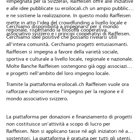
«Impegnata per la Svizzera», Raiffeisen offre alle iniziative
e alle idee pubblicate su eroilocali.ch un ampio pubblico
e ne sostiene la realizzazione. In questo modo Raiffeisen
mette in atto l'idea del crowdfunding a livello locale e
Cerchiamo disponibilità a impegnarsi per il mondo
regionale, rispettando la filosofia cooperativa.
associativo svizzero e i principi cooperativi di Raiffeisen.
Cerchiamo idee positive che possano rivelarsi utili
all'intera comunità. Cerchiamo progetti entusiasmanti.
Raiffeisen si impegna a favore della varietà sociale,
sportiva e culturale a livello locale, regionale e nazionale.
Molte Banche Raiffeisen sostengono già oggi associazioni
e progetti nell'ambito del loro impegno locale.
Tramite la piattaforma eroilocali.ch Raiffeisen vuole ora
rafforzare ulteriormente l'impegno per la regione e il
mondo associativo svizzero.
La piattaforma per donazioni e finanziamento di progetti
non costituisce un'attività a scopo di lucro per
Raiffeisen. Non si applicano tasse né agli iniziatori né ai
sostenitori. La piattaforma è gratuita per tutti gli utenti.