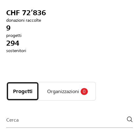
Partner / Banche Raiffeisen
CHF 72’836
donazioni raccolte
9
progetti
Collegarsi
294
sostenitori
Registrazione
Scopri
DE
FR
IT
i
progetti
Progetti
Organizzazioni
0
e
le
organizzazioni
della
Cerca
pagina