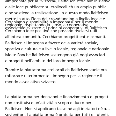
«Impegnata per la Svizzera», Raiffeisen offre alle iniziative
e alle idee pubblicate su eroilocali.ch un ampio pubblico
e ne sostiene la realizzazione. In questo modo Raiffeisen
mette in atto l'idea del crowdfunding a livello locale e
Cerchiamo disponibilità a impegnarsi per il mondo
regionale, rispettando la filosofia cooperativa.
associativo svizzero e i principi cooperativi di Raiffeisen.
Cerchiamo idee positive che possano rivelarsi utili
all'intera comunità. Cerchiamo progetti entusiasmanti.
Raiffeisen si impegna a favore della varietà sociale,
sportiva e culturale a livello locale, regionale e nazionale.
Molte Banche Raiffeisen sostengono già oggi associazioni
e progetti nell'ambito del loro impegno locale.
Tramite la piattaforma eroilocali.ch Raiffeisen vuole ora
rafforzare ulteriormente l'impegno per la regione e il
mondo associativo svizzero.
La piattaforma per donazioni e finanziamento di progetti
non costituisce un'attività a scopo di lucro per
Raiffeisen. Non si applicano tasse né agli iniziatori né ai
sostenitori. La piattaforma è gratuita per tutti gli utenti.