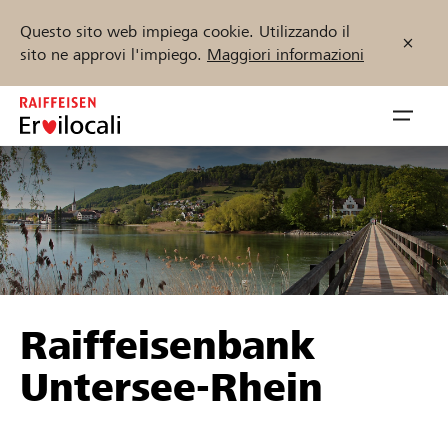
Questo sito web impiega cookie. Utilizzando il
sito ne approvi l'impiego.
Maggiori informazioni
Zum
Inhalt
Navig
springen
öffnen
Inizia ora
Trova progetti e organizzazioni
Raiffeisenbank
Sostenere
Untersee-Rhein
Aiuto & supporto