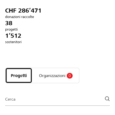
Partner / Banche Raiffeisen
CHF 286’471
donazioni raccolte
38
progetti
Collegarsi
1’512
sostenitori
Registrazione
Scopri
DE
FR
IT
i
progetti
Progetti
Organizzazioni
0
e
le
organizzazioni
della
Cerca
pagina