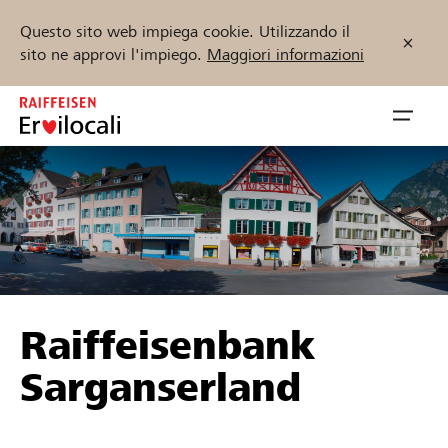
Questo sito web impiega cookie. Utilizzando il
sito ne approvi l'impiego.
Maggiori informazioni
Zum
Inhalt
Navig
springen
öffnen
Inizia ora
Trova progetti e organizzazioni
Raiffeisenbank
Sostenere
Sarganserland
Aiuto & supporto