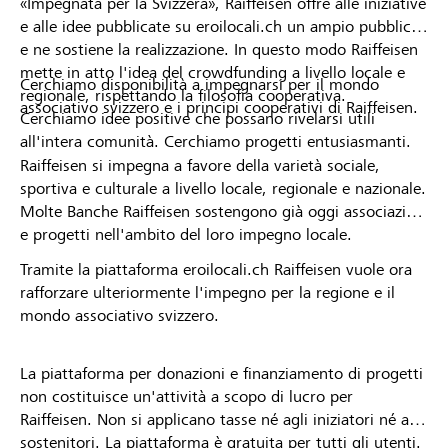
«Impegnata per la Svizzera», Raiffeisen offre alle iniziative
e alle idee pubblicate su eroilocali.ch un ampio pubblico
e ne sostiene la realizzazione. In questo modo Raiffeisen
mette in atto l'idea del crowdfunding a livello locale e
Cerchiamo disponibilità a impegnarsi per il mondo
regionale, rispettando la filosofia cooperativa.
associativo svizzero e i principi cooperativi di Raiffeisen.
Cerchiamo idee positive che possano rivelarsi utili
all'intera comunità. Cerchiamo progetti entusiasmanti.
Raiffeisen si impegna a favore della varietà sociale,
sportiva e culturale a livello locale, regionale e nazionale.
Molte Banche Raiffeisen sostengono già oggi associazioni
e progetti nell'ambito del loro impegno locale.
Tramite la piattaforma eroilocali.ch Raiffeisen vuole ora
rafforzare ulteriormente l'impegno per la regione e il
mondo associativo svizzero.
La piattaforma per donazioni e finanziamento di progetti
non costituisce un'attività a scopo di lucro per
Raiffeisen. Non si applicano tasse né agli iniziatori né ai
sostenitori. La piattaforma è gratuita per tutti gli utenti.