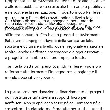
«Impegnata per la Svizzera», Raiffeisen offre alle iniziative
e alle idee pubblicate su eroilocali.ch un ampio pubblico
e ne sostiene la realizzazione. In questo modo Raiffeisen
mette in atto l'idea del crowdfunding a livello locale e
Cerchiamo disponibilità a impegnarsi per il mondo
regionale, rispettando la filosofia cooperativa.
associativo svizzero e i principi cooperativi di Raiffeisen.
Cerchiamo idee positive che possano rivelarsi utili
all'intera comunità. Cerchiamo progetti entusiasmanti.
Raiffeisen si impegna a favore della varietà sociale,
sportiva e culturale a livello locale, regionale e nazionale.
Molte Banche Raiffeisen sostengono già oggi associazioni
e progetti nell'ambito del loro impegno locale.
Tramite la piattaforma eroilocali.ch Raiffeisen vuole ora
rafforzare ulteriormente l'impegno per la regione e il
mondo associativo svizzero.
La piattaforma per donazioni e finanziamento di progetti
non costituisce un'attività a scopo di lucro per
Raiffeisen. Non si applicano tasse né agli iniziatori né ai
sostenitori. La piattaforma è gratuita per tutti gli utenti.