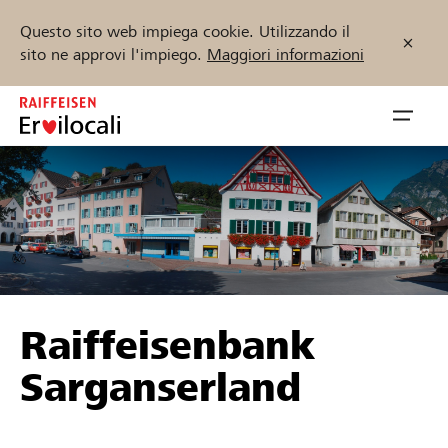
Questo sito web impiega cookie. Utilizzando il
sito ne approvi l'impiego.
Maggiori informazioni
Zum
Inhalt
Navig
springen
öffnen
Inizia ora
Trova progetti e organizzazioni
Raiffeisenbank
Sostenere
Sarganserland
Aiuto & supporto