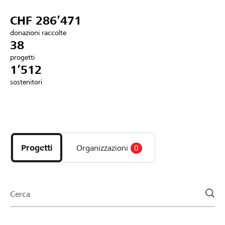
Partner / Banche Raiffeisen
CHF 286’471
donazioni raccolte
38
progetti
Collegarsi
1’512
sostenitori
Registrazione
Scopri
DE
FR
IT
i
progetti
Progetti
Organizzazioni
0
e
le
organizzazioni
della
Cerca
pagina