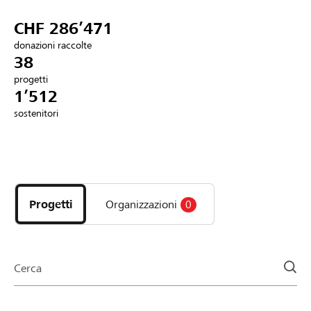
Partner / Banche Raiffeisen
CHF 286’471
donazioni raccolte
38
progetti
Collegarsi
1’512
sostenitori
Registrazione
Scopri
DE
FR
IT
i
progetti
Progetti
Organizzazioni
0
e
le
organizzazioni
della
Cerca
pagina