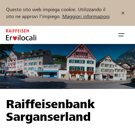
Questo sito web impiega cookie. Utilizzando il
sito ne approvi l'impiego.
Maggiori informazioni
Zum
Inhalt
Navig
springen
öffnen
Inizia ora
Trova progetti e organizzazioni
Raiffeisenbank
Sostenere
Sarganserland
Aiuto & supporto