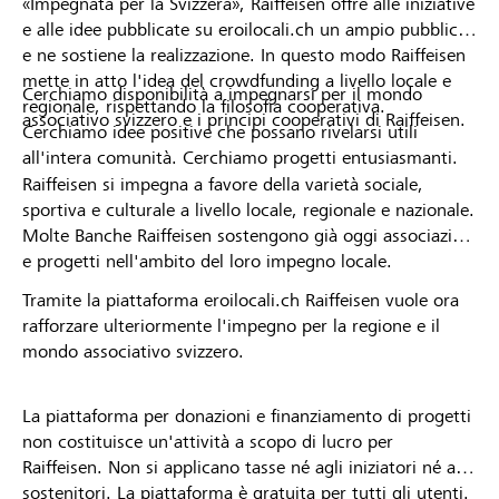
«Impegnata per la Svizzera», Raiffeisen offre alle iniziative
e alle idee pubblicate su eroilocali.ch un ampio pubblico
e ne sostiene la realizzazione. In questo modo Raiffeisen
mette in atto l'idea del crowdfunding a livello locale e
Cerchiamo disponibilità a impegnarsi per il mondo
regionale, rispettando la filosofia cooperativa.
associativo svizzero e i principi cooperativi di Raiffeisen.
Cerchiamo idee positive che possano rivelarsi utili
all'intera comunità. Cerchiamo progetti entusiasmanti.
Raiffeisen si impegna a favore della varietà sociale,
sportiva e culturale a livello locale, regionale e nazionale.
Molte Banche Raiffeisen sostengono già oggi associazioni
e progetti nell'ambito del loro impegno locale.
Tramite la piattaforma eroilocali.ch Raiffeisen vuole ora
rafforzare ulteriormente l'impegno per la regione e il
mondo associativo svizzero.
La piattaforma per donazioni e finanziamento di progetti
non costituisce un'attività a scopo di lucro per
Raiffeisen. Non si applicano tasse né agli iniziatori né ai
sostenitori. La piattaforma è gratuita per tutti gli utenti.