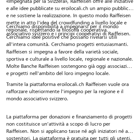
«Impegnata per la Svizzera», Raiffeisen offre alle iniziative
e alle idee pubblicate su eroilocali.ch un ampio pubblico
e ne sostiene la realizzazione. In questo modo Raiffeisen
mette in atto l'idea del crowdfunding a livello locale e
Cerchiamo disponibilità a impegnarsi per il mondo
regionale, rispettando la filosofia cooperativa.
associativo svizzero e i principi cooperativi di Raiffeisen.
Cerchiamo idee positive che possano rivelarsi utili
all'intera comunità. Cerchiamo progetti entusiasmanti.
Raiffeisen si impegna a favore della varietà sociale,
sportiva e culturale a livello locale, regionale e nazionale.
Molte Banche Raiffeisen sostengono già oggi associazioni
e progetti nell'ambito del loro impegno locale.
Tramite la piattaforma eroilocali.ch Raiffeisen vuole ora
rafforzare ulteriormente l'impegno per la regione e il
mondo associativo svizzero.
La piattaforma per donazioni e finanziamento di progetti
non costituisce un'attività a scopo di lucro per
Raiffeisen. Non si applicano tasse né agli iniziatori né ai
sostenitori. La piattaforma è gratuita per tutti gli utenti.