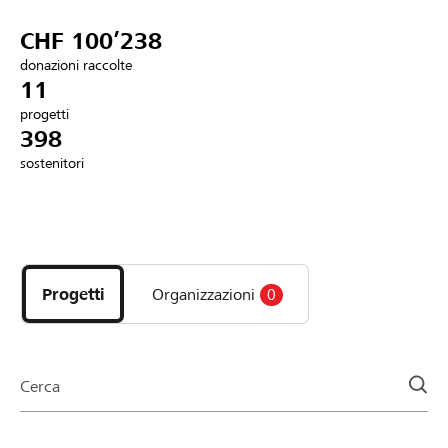
Partner / Banche Raiffeisen
CHF 100’238
donazioni raccolte
11
progetti
Collegarsi
398
sostenitori
Registrazione
Scopri
DE
FR
IT
i
progetti
Progetti
Organizzazioni
0
e
le
organizzazioni
della
Cerca
pagina