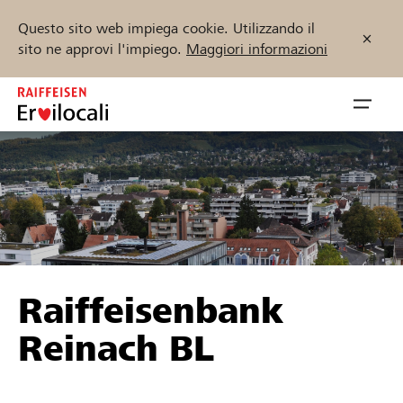
Questo sito web impiega cookie. Utilizzando il
sito ne approvi l'impiego.
Maggiori informazioni
Zum
Inhalt
Navig
springen
öffnen
Inizia ora
Trova progetti e organizzazioni
Raiffeisenbank
Sostenere
Reinach BL
Aiuto & supporto