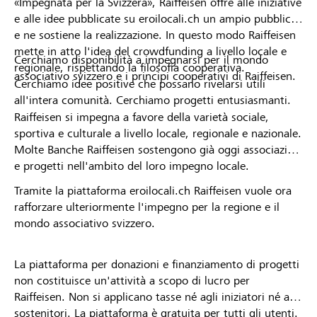
«Impegnata per la Svizzera», Raiffeisen offre alle iniziative
e alle idee pubblicate su eroilocali.ch un ampio pubblico
e ne sostiene la realizzazione. In questo modo Raiffeisen
mette in atto l'idea del crowdfunding a livello locale e
Cerchiamo disponibilità a impegnarsi per il mondo
regionale, rispettando la filosofia cooperativa.
associativo svizzero e i principi cooperativi di Raiffeisen.
Cerchiamo idee positive che possano rivelarsi utili
all'intera comunità. Cerchiamo progetti entusiasmanti.
Raiffeisen si impegna a favore della varietà sociale,
sportiva e culturale a livello locale, regionale e nazionale.
Molte Banche Raiffeisen sostengono già oggi associazioni
e progetti nell'ambito del loro impegno locale.
Tramite la piattaforma eroilocali.ch Raiffeisen vuole ora
rafforzare ulteriormente l'impegno per la regione e il
mondo associativo svizzero.
La piattaforma per donazioni e finanziamento di progetti
non costituisce un'attività a scopo di lucro per
Raiffeisen. Non si applicano tasse né agli iniziatori né ai
sostenitori. La piattaforma è gratuita per tutti gli utenti.