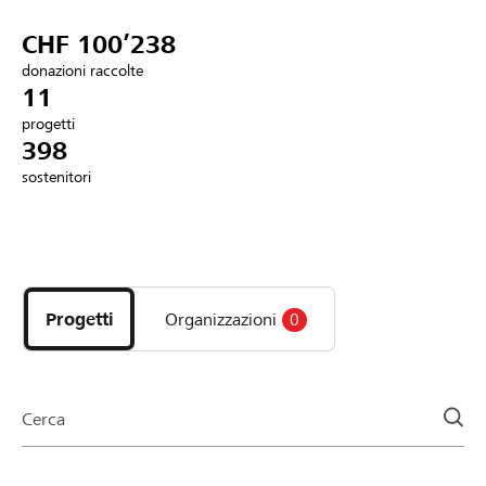
Partner / Banche Raiffeisen
CHF 100’238
donazioni raccolte
11
progetti
Collegarsi
398
sostenitori
Registrazione
Scopri
DE
FR
IT
i
progetti
Progetti
Organizzazioni
0
e
le
organizzazioni
della
Cerca
pagina