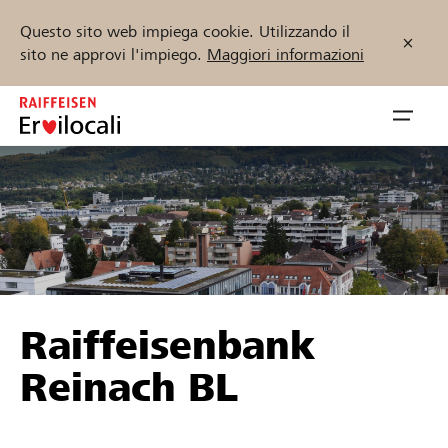
Questo sito web impiega cookie. Utilizzando il
sito ne approvi l'impiego.
Maggiori informazioni
Zum
Inhalt
Navig
springen
öffnen
Inizia ora
Trova progetti e organizzazioni
Raiffeisenbank
Sostenere
Reinach BL
Aiuto & supporto