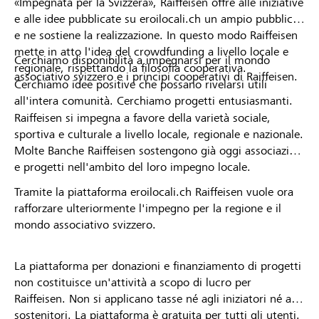
«Impegnata per la Svizzera», Raiffeisen offre alle iniziative
e alle idee pubblicate su eroilocali.ch un ampio pubblico
e ne sostiene la realizzazione. In questo modo Raiffeisen
mette in atto l'idea del crowdfunding a livello locale e
Cerchiamo disponibilità a impegnarsi per il mondo
regionale, rispettando la filosofia cooperativa.
associativo svizzero e i principi cooperativi di Raiffeisen.
Cerchiamo idee positive che possano rivelarsi utili
all'intera comunità. Cerchiamo progetti entusiasmanti.
Raiffeisen si impegna a favore della varietà sociale,
sportiva e culturale a livello locale, regionale e nazionale.
Molte Banche Raiffeisen sostengono già oggi associazioni
e progetti nell'ambito del loro impegno locale.
Tramite la piattaforma eroilocali.ch Raiffeisen vuole ora
rafforzare ulteriormente l'impegno per la regione e il
mondo associativo svizzero.
La piattaforma per donazioni e finanziamento di progetti
non costituisce un'attività a scopo di lucro per
Raiffeisen. Non si applicano tasse né agli iniziatori né ai
sostenitori. La piattaforma è gratuita per tutti gli utenti.