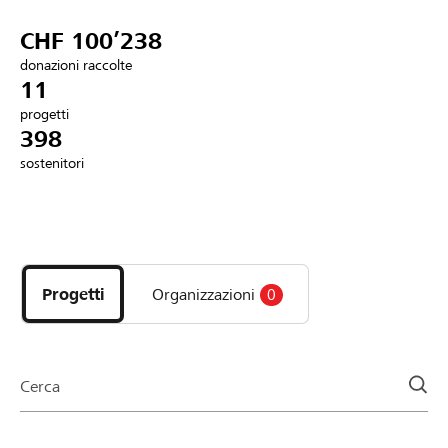
Partner / Banche Raiffeisen
CHF 100’238
donazioni raccolte
11
progetti
Collegarsi
398
sostenitori
Registrazione
Scopri
DE
FR
IT
i
progetti
Progetti
Organizzazioni
0
e
le
organizzazioni
della
Cerca
pagina