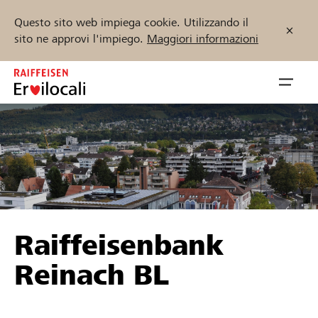
Questo sito web impiega cookie. Utilizzando il
sito ne approvi l'impiego.
Maggiori informazioni
Zum
Inhalt
Navig
springen
öffnen
Inizia ora
Trova progetti e organizzazioni
Raiffeisenbank
Sostenere
Reinach BL
Aiuto & supporto