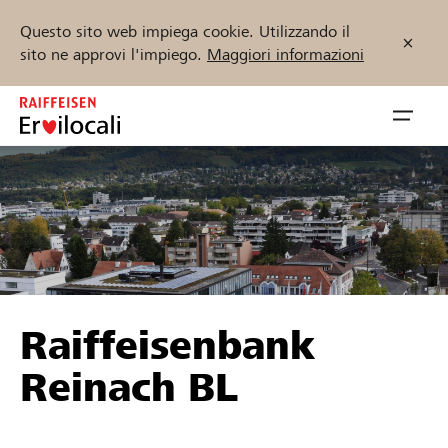
Questo sito web impiega cookie. Utilizzando il
sito ne approvi l'impiego.
Maggiori informazioni
Zum
Inhalt
Navig
springen
öffnen
Inizia ora
Trova progetti e organizzazioni
Raiffeisenbank
Sostenere
Reinach BL
Aiuto & supporto