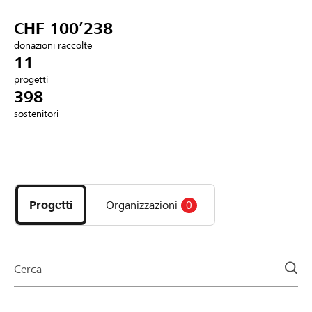
Partner / Banche Raiffeisen
CHF 100’238
donazioni raccolte
11
progetti
Collegarsi
398
sostenitori
Registrazione
Scopri
DE
FR
IT
i
progetti
Progetti
Organizzazioni
0
e
le
organizzazioni
della
Cerca
pagina