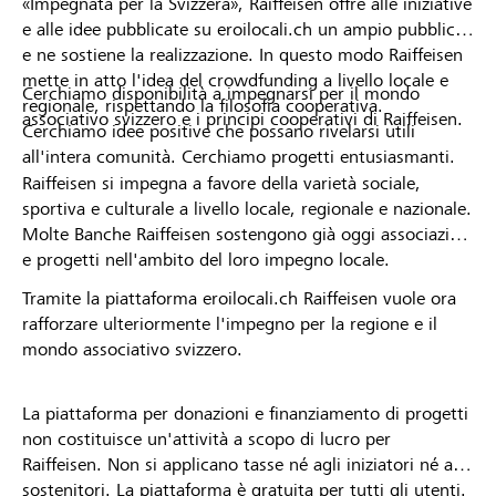
«Impegnata per la Svizzera», Raiffeisen offre alle iniziative
e alle idee pubblicate su eroilocali.ch un ampio pubblico
e ne sostiene la realizzazione. In questo modo Raiffeisen
mette in atto l'idea del crowdfunding a livello locale e
Cerchiamo disponibilità a impegnarsi per il mondo
regionale, rispettando la filosofia cooperativa.
associativo svizzero e i principi cooperativi di Raiffeisen.
Cerchiamo idee positive che possano rivelarsi utili
all'intera comunità. Cerchiamo progetti entusiasmanti.
Raiffeisen si impegna a favore della varietà sociale,
sportiva e culturale a livello locale, regionale e nazionale.
Molte Banche Raiffeisen sostengono già oggi associazioni
e progetti nell'ambito del loro impegno locale.
Tramite la piattaforma eroilocali.ch Raiffeisen vuole ora
rafforzare ulteriormente l'impegno per la regione e il
mondo associativo svizzero.
La piattaforma per donazioni e finanziamento di progetti
non costituisce un'attività a scopo di lucro per
Raiffeisen. Non si applicano tasse né agli iniziatori né ai
sostenitori. La piattaforma è gratuita per tutti gli utenti.